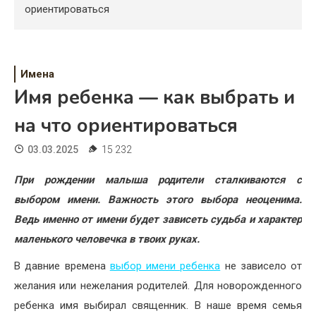
Психология
ориентироваться
Дети
Свадьба
Имена
Имя ребенка — как выбрать и
Дом
на что ориентироваться
Жизнь
03.03.2025
15 232
Хобби
При рождении малыша родители сталкиваются с
Красота
выбором имени. Важность этого выбора неоценима.
Недвижимость
Ведь именно от имени будет зависеть судьба и характер
маленького человечка в твоих руках.
В давние времена
выбор имени ребенка
не зависело от
желания или нежелания родителей. Для новорожденного
ребенка имя выбирал священник. В наше время семья