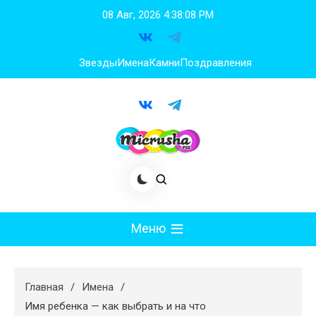
Перейти
08 Авг, 2026
4:38:09 PM
к
содержимому
Звезды
Имена
Камни
Поздравления
Меню
Мода
Главная
Имена
Худеем
Имя ребенка — как выбрать и на что