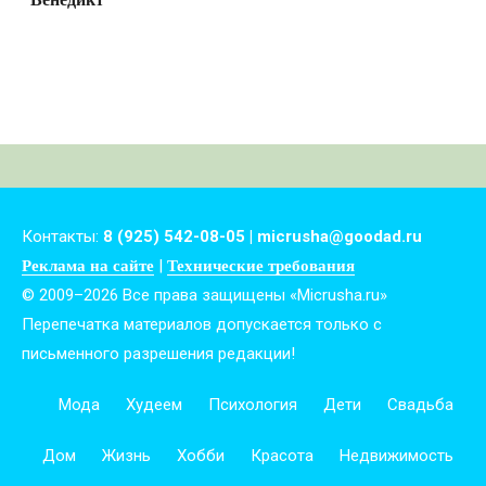
Контакты:
8 (925) 542-08-05 | micrusha@goodad.ru
|
Реклама на сайте
Технические требования
© 2009–2026 Все права защищены «Micrusha.ru»
Перепечатка материалов допускается только с
письменного разрешения редакции!
Мода
Худеем
Психология
Дети
Свадьба
Дом
Жизнь
Хобби
Красота
Недвижимость