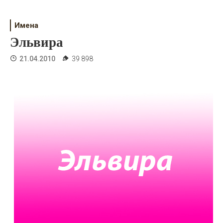
Психология
Дети
Имена
Эльвира
Свадьба
21.04.2010
39 898
Дом
Жизнь
Хобби
Красота
Недвижимость