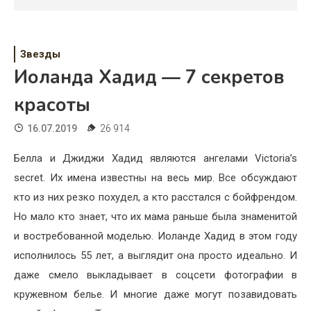
Психология
Дети
Звезды
Свадьба
Иоланда Хадид — 7 секретов
Дом
красоты
Жизнь
16.07.2019
26 914
Хобби
Белла и Джиджи Хадид являются ангелами Victoria’s
secret. Их имена известны на весь мир. Все обсуждают
Красота
кто из них резко похудел, а кто расстался с бойфрендом.
Недвижимость
Но мало кто знает, что их мама раньше была знаменитой
и востребованной моделью. Иоланде Хадид в этом году
исполнилось 55 лет, а выглядит она просто идеально. И
даже смело выкладывает в соцсети фотографии в
кружевном белье. И многие даже могут позавидовать