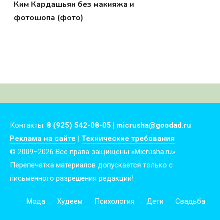
Ким Кардашьян без макияжа и
фотошопа (фото)
Контакты:
8 (925) 542-08-05 | micrusha@goodad.ru
Реклама на сайте
|
Технические требования
© 2009–2026 Все права защищены «Micrusha.ru»
Перепечатка материалов допускается только с
письменного разрешения редакции!
Мода
Худеем
Психология
Дети
Свадьба