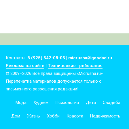
внимания?
Контакты:
8 (925) 542-08-05 | micrusha@goodad.ru
Реклама на сайте
|
Технические требования
© 2009–2026 Все права защищены «Micrusha.ru»
Перепечатка материалов допускается только с
письменного разрешения редакции!
Мода
Худеем
Психология
Дети
Свадьба
Дом
Жизнь
Хобби
Красота
Недвижимость