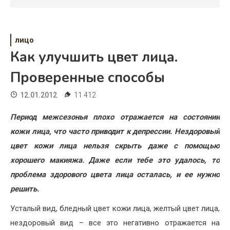
Психология
Дети
лицо
Свадьба
Как улучшить цвет лица.
Дом
Проверенные способы
Жизнь
12.01.2012
11 412
Хобби
Период межсезонья плохо отражается на состоянии
кожи лица, что часто приводит к депрессии. Нездоровый
Красота
цвет кожи лица нельзя скрыть даже с помощью
Недвижимость
хорошего макияжа. Даже если тебе это удалось, то
проблема здорового цвета лица осталась, и ее нужно
решить.
Усталый вид, бледный цвет кожи лица, желтый цвет лица,
нездоровый вид – все это негативно отражается на