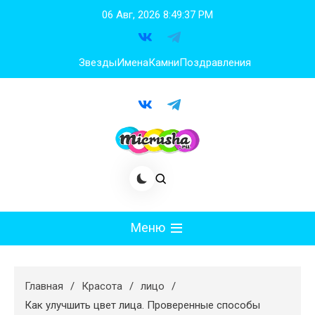
Перейти
06 Авг, 2026
8:49:38 PM
к
содержимому
Звезды
Имена
Камни
Поздравления
Меню
Мода
Главная
Красота
лицо
Худеем
Как улучшить цвет лица. Проверенные способы