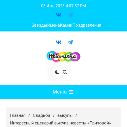
Перейти
06 Авг, 2026
4:07:58 PM
к
содержимому
Звезды
Имена
Камни
Поздравления
Меню
Мода
Главная
Свадьба
выкупы
Худеем
Интересный сценарий выкупа невесты «Призовой»