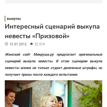
Психология
Дети
выкупы
Свадьба
Интересный сценарий выкупа
Дом
невесты «Призовой»
Жизнь
13.01.2012
22 314
Хобби
Женский сайт Микруша.ру предлагает оригинальный
сценарий выкупа невесты. В этом сценарии выкупа
Красота
невесты жених не только отдает денежные штрафы, но
Недвижимость
получает призы после каждого испытания.