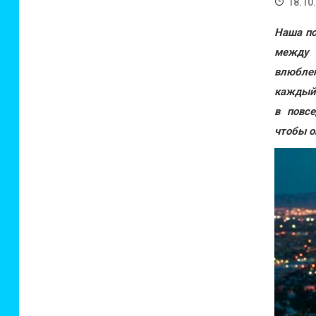
18.10
Наша по
между 
влюбле
каждый 
в повсе
чтобы о