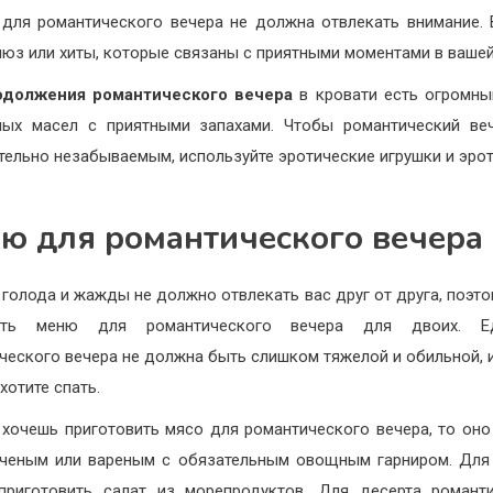
для романтического вечера не должна отвлекать внимание.
люз или хиты, которые связаны с приятными моментами в вашей
одолжения романтического вечера
в кровати есть огромн
ых масел с приятными запахами. Чтобы романтический ве
тельно незабываемым, используйте эротические игрушки и эро
ю для романтического вечера
 голода и жажды не должно отвлекать вас друг от друга, поэто
ать меню для романтического вечера для двоих. 
ческого вечера не должна быть слишком тяжелой и обильной, 
хотите спать.
 хочешь приготовить мясо для романтического вечера, то он
ченым или вареным с обязательным овощным гарниром. Для
риготовить салат из морепродуктов. Для десерта романт