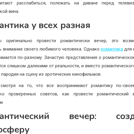
читают расслабиться, полежать на диване перед телеви
кой вина.
антика у всех разная
ы оригинально провести романтически вечер, это возм
ь внимание своего любимого человека. Однако
романтика
для 
имается по-разному. Зачастую представления о романтическо
тся слишком далекими от реальности, и вместо романтическог
 пародия на сцену из эротических кинофильмов.
 смотря на то, что все воспринимают романтику по-своем
ько проверенных советов, как провести романтический 
м.
мантический вечер: созд
осферу