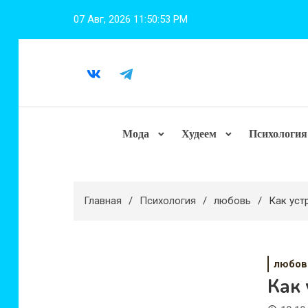
Перейти
07 Авг, 2026
11:50:54 PM
к
содержимому
Мода
Худеем
Психология
Главная
Психология
любовь
Как уст
любов
Как 