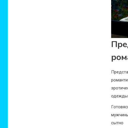
Пре
ром
Предста
романти
эротиче
одежды
Готовя
мужчины
сытно 