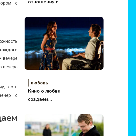
отношения и
зором с
открыться новым?
ожность
каждого
м вечере
о вечера
любовь
у, есть
Кино о любви:
вечер с
создаем
романтическую
аем
обстановку на 14
февраля