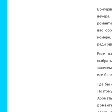
Во-перв
вечера
романти
вас обо
номере,
ради од
Если ты
выбрат
зависим
или бал
Где бы 
Поэтом
Аромат
романт