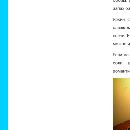
обоим. 
запах о
Яркий с
слишком
свечи. 
можно и
Если ва
соли д
романти