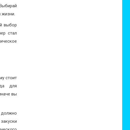
 Выбирай
 жизни.
ый выбор
чер стал
тическое
му стоит
Еда для
иначе вы
о должно
 закуски
ического