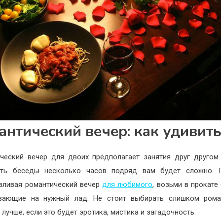
антический вечер: как удивить
ческий вечер для двоих предполагает занятия друг другом
ить беседы несколько часов подряд вам будет сложно. П
вливая романтический вечер
для любимого
, возьми в прокате
ивающие на нужный лад. Не стоит выбирать слишком рома
 лучше, если это будет эротика, мистика и загадочность.