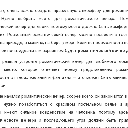
ых, очень важно создать правильную атмосферу для романт
. Нужно выбрать место для романтического вечера. Пом
ческий вечер для двоих, поэтому место должно быть комфор
их. Роскошный романтический вечер можно провести в гос
 на природе, в машине, на берегу моря. Если нет возможности п
ной ночи, идеальным вариантом будет
романтический вечер 
 решила устроить романтический вечер для любимого дом
ь место, которое отвечает твоему представлению роман
ости от твоих желаний и фантазии — это может быть ванная,
кон.
не начался романтический вечер, скорее всего, он закончится в 
у нужно позаботиться о красивом постельном белье и ар
ы имеют сильное воздействие на человека, поэтому
аро
ического вечера
и последующего утра должен быть прия