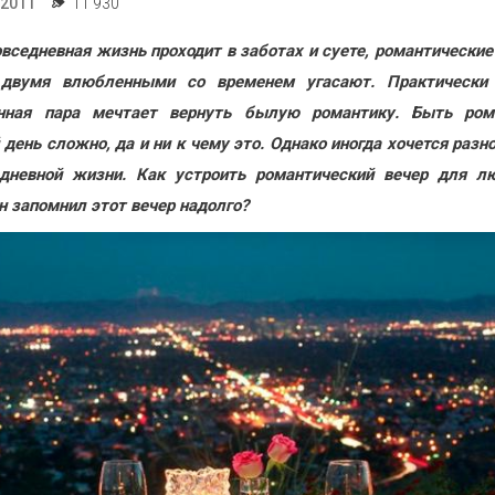
.2011
11 930
вседневная жизнь проходит в заботах и суете, романтические
двумя влюбленными со временем угасают. Практически
нная пара мечтает вернуть былую романтику. Быть ром
день сложно, да и ни к чему это. Однако иногда хочется разн
дневной жизни. Как устроить романтический вечер для л
н запомнил этот вечер надолго?