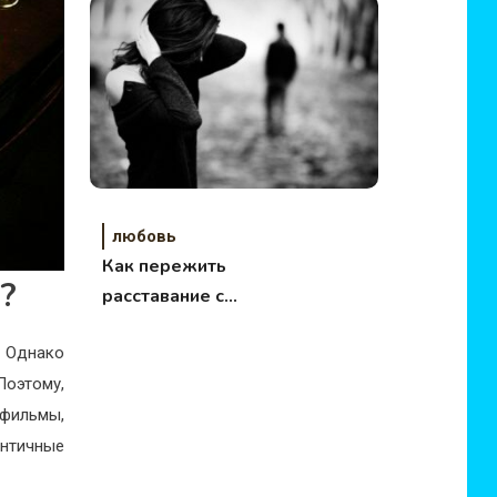
отношения с
мужчиной…
любовь
Как пережить
?
расставание с
любимым человеком
. Однако
оэтому,
 фильмы,
нтичные