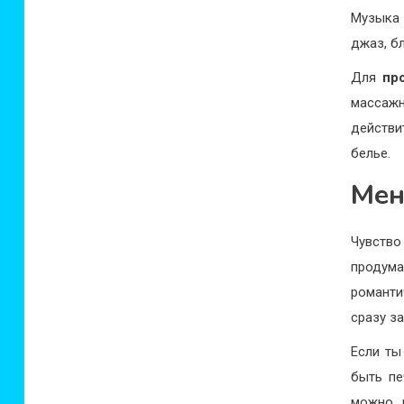
Музыка 
джаз, б
Для
пр
массажн
действи
белье.
Мен
Чувство
продум
романти
сразу за
Если ты
быть пе
можно п