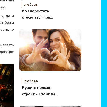
раняющий
любовь
нии.
Как перестать
их, да и
стесняться при
ет бра и
общении со
ость, то
статусным
мужчиной?
льзовать
здающие
любовь
Рушить нельзя
строить. Стоит ли
разрывать