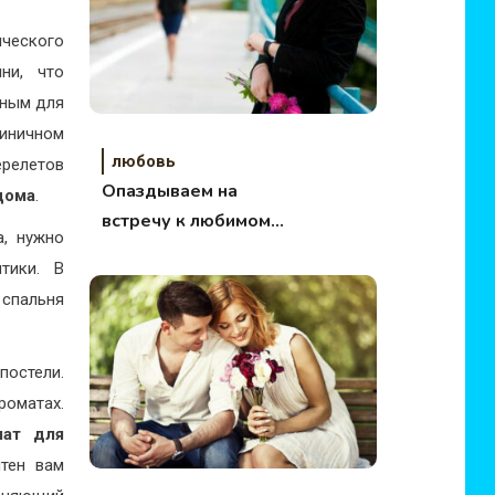
ического
ни, что
тным для
тиничном
любовь
ерелетов
Опаздываем на
дома
.
встречу к любимому?
а, нужно
Как подготовиться к
тики. В
свиданию?
 спальня
постели.
оматах.
мат для
тен вам