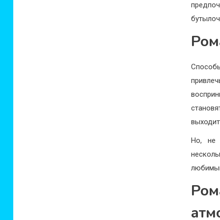
предпо
бутылоч
Ром
Способ
привлеч
восприн
становя
выходит
Но, не
нескол
любимы
Ро
атм