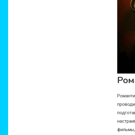
Ром
Романти
провод
подгота
настра
фильмы,