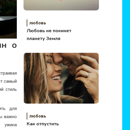
любовь
Любовь не покинет
планету Земля
ин о
страивая
ет самый
ий стиль
ить для
любовь
ны важно
Как отпустить
о ужина