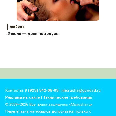
любовь
6 июля — день поцелуев
Контакты:
8 (925) 542-08-05 | micrusha@goodad.ru
Реклама на сайте
|
Технические требования
© 2009–2026 Все права защищены «Micrusha.ru»
Перепечатка материалов допускается только с