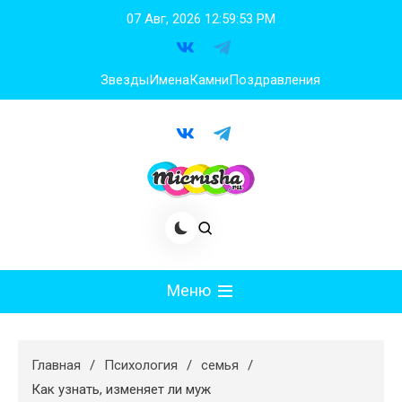
Перейти
07 Авг, 2026
12:59:54 PM
к
содержимому
Звезды
Имена
Камни
Поздравления
Меню
Мода
Главная
Психология
семья
Худеем
Как узнать, изменяет ли муж