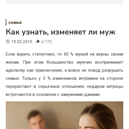
Психология
Дети
семья
Свадьба
Как узнать, изменяет ли муж
Дом
19.02.2019
6 770
Жизнь
Если верить статистике, то 60 % мужей не верны своим
женам. При этом большинство мужчин воспринимает
Хобби
адюльтер как приключение, а вовсе не повод разрушать
Красота
семью. Только у 3 % изменников интрижки на стороне
перерастают в серьезные отношения, недаром хитрецы
Недвижимость
встречаются в основном с замужними дамами.