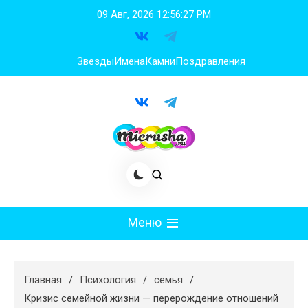
Перейти
09 Авг, 2026
12:56:28 PM
к
содержимому
Звезды
Имена
Камни
Поздравления
Меню
Мода
Главная
Психология
семья
Худеем
Кризис семейной жизни — перерождение отношений