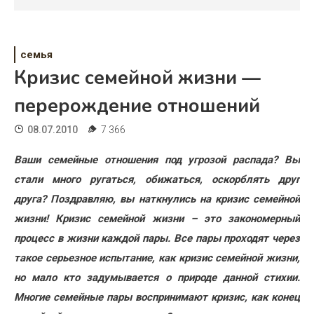
Психология
Дети
семья
Свадьба
Кризис семейной жизни —
Дом
перерождение отношений
Жизнь
08.07.2010
7 366
Хобби
Ваши семейные отношения под угрозой распада? Вы
стали много ругаться, обижаться, оскорблять друг
Красота
друга? Поздравляю, вы наткнулись на кризис семейной
Недвижимость
жизни! Кризис семейной жизни – это закономерный
процесс в жизни каждой пары. Все пары проходят через
такое серьезное испытание, как кризис семейной жизни,
но мало кто задумывается о природе данной стихии.
Многие семейные пары воспринимают кризис, как конец