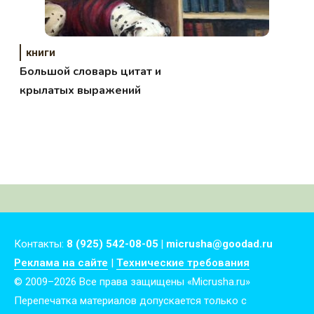
книги
Большой словарь цитат и
крылатых выражений
Контакты:
8 (925) 542-08-05 | micrusha@goodad.ru
Реклама на сайте
|
Технические требования
© 2009–2026 Все права защищены «Micrusha.ru»
Перепечатка материалов допускается только с