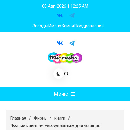
Перейти
08 Авг, 2026
1:12:26 AM
к
содержимому
Звезды
Имена
Камни
Поздравления
Меню
Мода
Главная
Жизнь
книги
Худеем
Лучшие книги по саморазвитию для женщин.