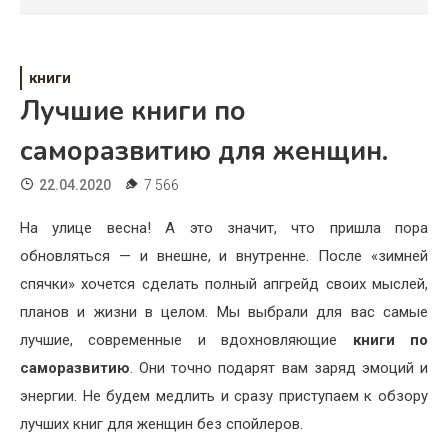
Психология
Дети
книги
Свадьба
Лучшие книги по
Дом
саморазвитию для женщин.
Жизнь
22.04.2020
7 566
Хобби
На улице весна! А это значит, что пришла пора
обновляться — и внешне, и внутренне. После «зимней
Красота
спячки» хочется сделать полный апгрейд своих мыслей,
Недвижимость
планов и жизни в целом. Мы выбрали для вас самые
лучшие, современные и вдохновляющие
книги по
саморазвитию
. Они точно подарят вам заряд эмоций и
энергии. Не будем медлить и сразу приступаем к обзору
лучших книг для женщин без спойлеров.