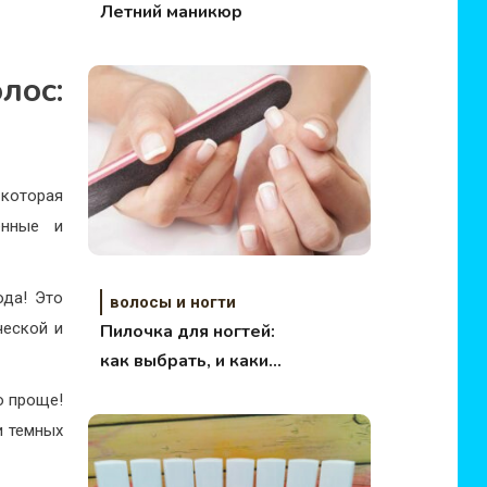
Летний маникюр
ос:
 которая
енные и
ода! Это
волосы и ногти
ческой и
Пилочка для ногтей:
как выбрать, и какие
бывают?
о проще!
и темных