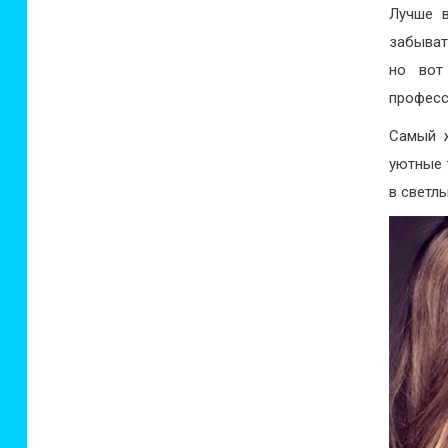
Лучше 
забыват
но вот
професс
Самый ж
уютные 
в светлы