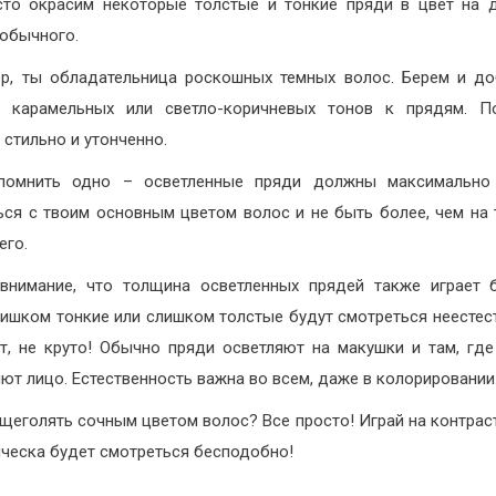
то окрасим некоторые толстые и тонкие пряди в цвет на 
 обычного.
р, ты обладательница роскошных темных волос. Берем и д
о карамельных или светло-коричневых тонов к прядям. По
 стильно и утонченно.
помнить одно – осветленные пряди должны максимально
ься с твоим основным цветом волос и не быть более, чем на 
его.
внимание, что толщина осветленных прядей также играет
лишком тонкие или слишком толстые будут смотреться неестес
ит, не круто! Обычно пряди осветляют на макушки и там, гд
ют лицо. Естественность важна во всем, даже в колорировании
щеголять сочным цветом волос? Все просто! Играй на контраст
ическа будет смотреться бесподобно!