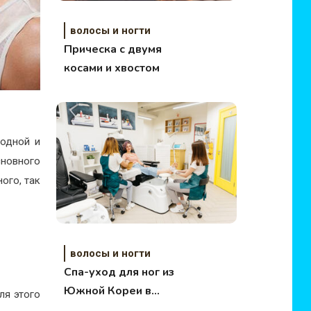
волосы и ногти
Прическа с двумя
косами и хвостом
модной и
сновного
ого, так
волосы и ногти
Спа-уход для ног из
Южной Кореи в
ля этого
«Пальчиках»