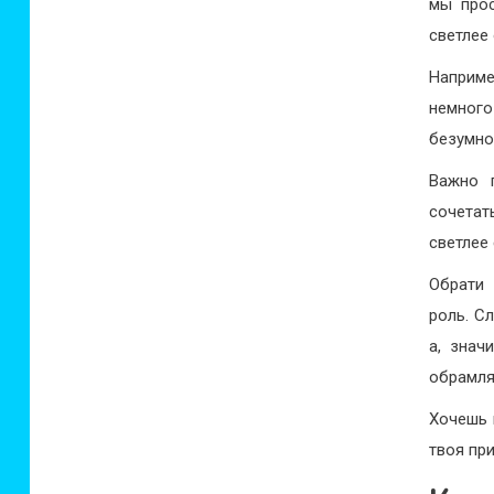
мы прос
светлее
Наприме
немног
безумно
Важно 
сочетат
светлее 
Обрати 
роль. С
а, знач
обрамля
Хочешь 
твоя пр