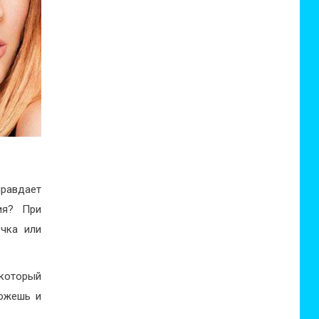
правдает
ия? При
очка или
 который
можешь и