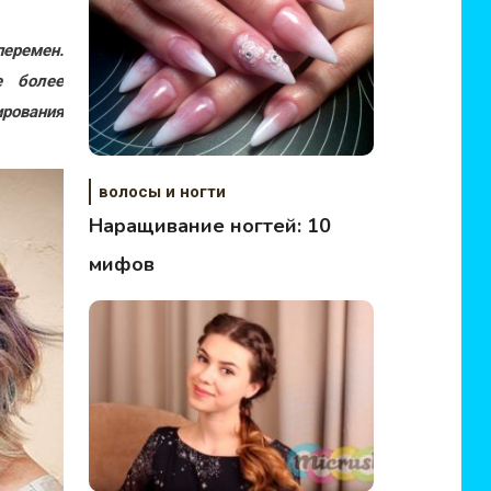
перемен.
е более
ирования
волосы и ногти
Наращивание ногтей: 10
мифов