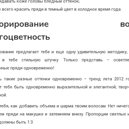
ридавать коже головы бледный оттенок;
 всего красить пряди в темный цвет в холодное время года.
лорирование вол
гоцветность
ование предлагает тебе и еще одну удивительную методику,
 в тебе стильную штучку. Только представь – осветл
нные пряди одновременно!
ь такие разные оттенки одновременно – тренд лета 2012 г
т тебе быть одновременно выразительной и элегантной, твор
ной.
 тебя, как добавить объема и шарма твоим волосам. Нет ничег
ем пряди на макушке и затемняем внизу. Пропорции светлых 
должны быть 1:3.