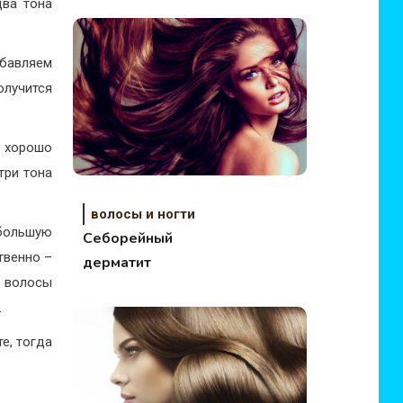
два тона
обавляем
лучится
 хорошо
три тона
волосы и ногти
 большую
Себорейный
твенно –
дерматит
е волосы
.
е, тогда