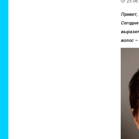
25.06
Привет,
Сегодн
выразит
волос –