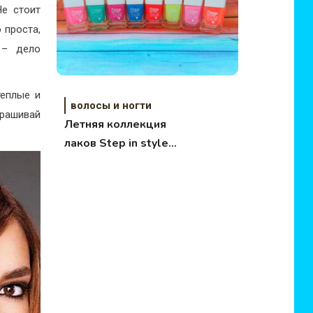
Не стоит
 проста,
 – дело
теплые и
волосы и ногти
крашивай
Летняя коллекция
лаков Step in style
color