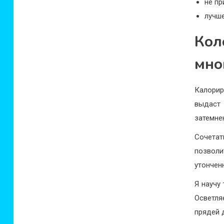
не п
лучше
Ко
мно
Калорир
выдаст
затемне
Сочетат
позволи
утончен
Я научу
Осветля
прядей 