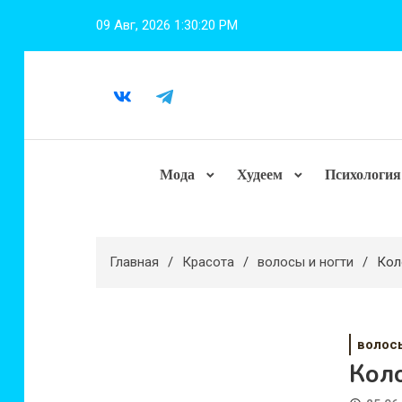
Перейти
09 Авг, 2026
1:30:21 PM
к
содержимому
Мода
Худеем
Психология
Главная
Красота
волосы и ногти
Кол
волос
Коло