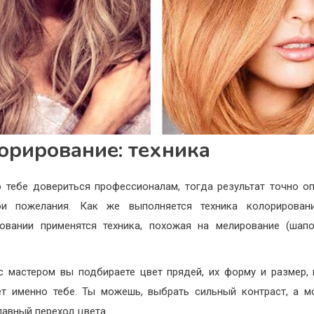
орирование: техника
 тебе довериться профессионалам, тогда результат точно о
ои пожелания. Как же выполняется техника колорирован
овании применятся техника, похожая на мелирование (шап
с мастером вы подбираете цвет прядей, их форму и размер,
т именно тебе. Ты можешь, выбрать сильный контраст, а 
лавный переход цвета.