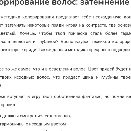
орирование волос: затемнение
методика колорирования предлагает тебе неожиданную ко
т затемнять некоторые пряди, играя на контрасте, где основ
светлый. Хочешь, чтобы твоя прическа стала более гармо
вала теплотой и глубиной? Воспользуйся техникой колорир
 некоторые пряди! Также данная методика прекрасно подходит 
се то же самое, что и в осветлении волос. Цвет прядей будет н
 твоих исходных волос, что придаст шика и глубины твое
е.
же вступает в игру твоя собственная фантазия, но помни н
 правил:
и должны смотреться естественно;
 гармоничны с исходным цветом;