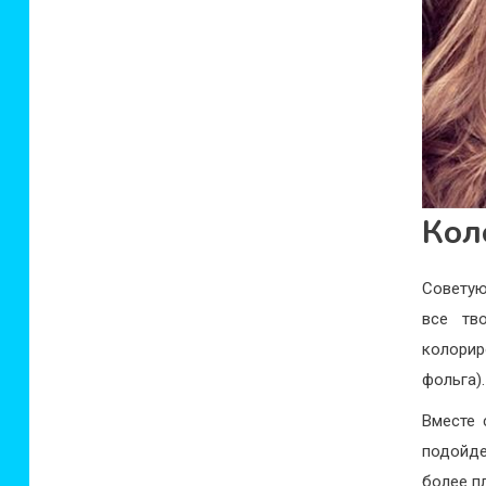
Кол
Советую
все тв
колорир
фольга).
Вместе 
подойде
более п