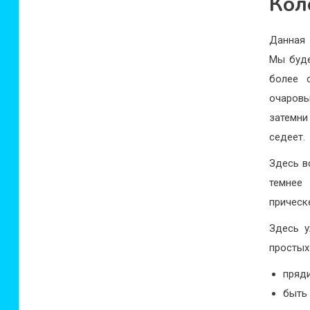
Кол
Данная 
Мы буде
более 
очаровы
затемни
седеет.
Здесь в
темнее
прическ
Здесь у
простых
пряд
быть