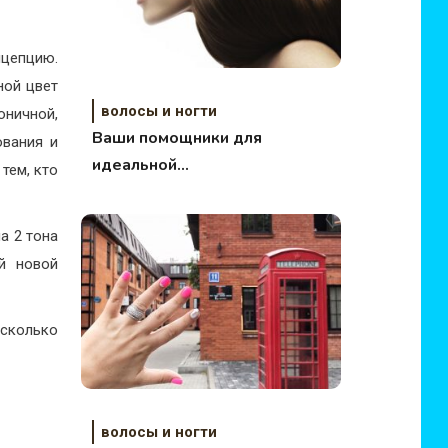
нцепцию.
ной цвет
волосы и ногти
ничной,
Ваши помощники для
ования и
идеальной
тем, кто
шевелюры.
Подборка.
а 2 тона
й новой
есколько
волосы и ногти