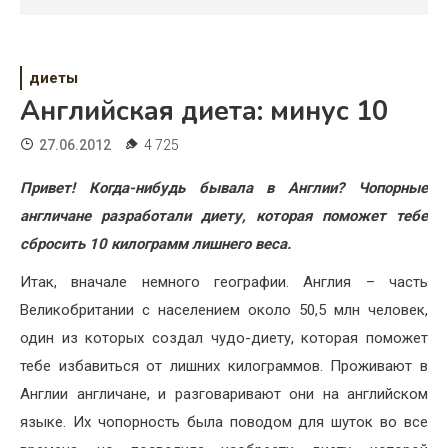
Психология
Дети
диеты
Свадьба
Английская диета: минус 10
Дом
27.06.2012
4 725
Жизнь
Привет! Когда-нибудь бывала в Англии? Чопорные
англичане разработали диету, которая поможет тебе
Хобби
сбросить 10 килограмм лишнего веса.
Красота
Итак, вначале немного географии. Англия – часть
Недвижимость
Великобритании с населением около 50,5 млн человек,
один из которых создал чудо-диету, которая поможет
тебе избавиться от лишних килограммов. Проживают в
Англии англичане, и разговаривают они на английском
языке. Их чопорность была поводом для шуток во все