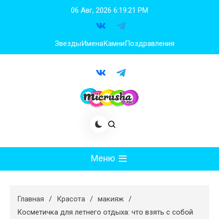
Перейти
06 Авг, 2026
6:19:22 PM
к
содержимому
Звезды
Имена
Камни
Поздравления
Меню
Мода
Главная
Красота
макияж
Худеем
Косметичка для летнего отдыха: что взять с собой