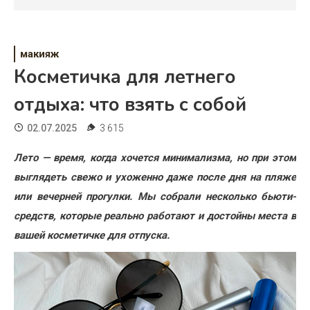
Психология
Дети
макияж
Свадьба
Косметичка для летнего
Дом
отдыха: что взять с собой
Жизнь
02.07.2025
3 615
Хобби
Лето — время, когда хочется минимализма, но при этом
выглядеть свежо и ухоженно даже после дня на пляже
Красота
или вечерней прогулки. Мы собрали несколько бьюти-
Недвижимость
средств, которые реально работают и достойны места в
вашей косметичке для отпуска.