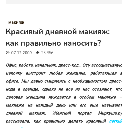
Психология
Дети
макияж
Свадьба
Красивый дневной макияж:
Дом
как правильно наносить?
Жизнь
07.12.2009
25 856
Хобби
Офис, работа, начальник, дресс-код… Эту ассоциативную
цепочку выстроит любая женщина, работающая в
Красота
офисе. Мы давно смирились с необходимостью дресс-
Недвижимость
кода в одежде, однако не все из нас осознают, что
деловая женщина нуждается в особом макияже —
макияже на каждый день или его еще называют
дневной макияж. Женский портал Миркуша.ру
рассказала, как правильно делать красивый
легкий