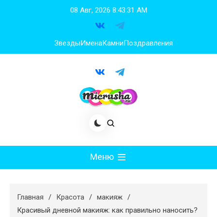
Перейти
08 Авг, 2026
8:43:32 AM
к
содержимому
Звезды
Имена
Камни
Поздравления
Меню
Мода
Главная
Красота
макияж
Худеем
Красивый дневной макияж: как правильно наносить?