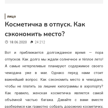
Психология
Дети
лицо
Свадьба
Косметичка в отпуск. Как
сэкономить место?
Дом
18.06.2020
24 212
Жизнь
Вот и приближается долгожданное время — пора
Хобби
отпусков. Как долго мы ждали солнечное и тёплое лето!
Красота
А самые нетерпеливые планируют содержимое своего
чемодана уже в мае. Однако перед нами стоит
Недвижимость
важнейший вопрос. Как сэкономить место в чемодане,
чтобы не платить за лишние килограммы в аэропорту?
Как правило, женская косметичка является самой
объёмной частью багажа. Давайте с вами вместе
разберёмся как грамотно собрать дорожную косметичку,