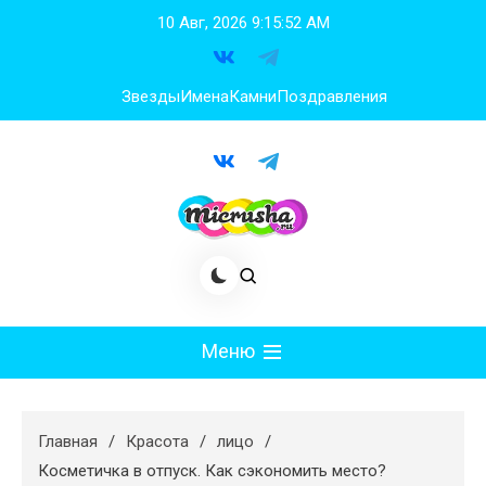
Перейти
10 Авг, 2026
9:15:53 AM
к
содержимому
Звезды
Имена
Камни
Поздравления
Меню
Мода
Главная
Красота
лицо
Худеем
Косметичка в отпуск. Как сэкономить место?