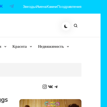
Звезды
Имена
Камни
Поздравления
и
Красота
Недвижимость
Instagram
ВКонтакте
Telegram
ggs