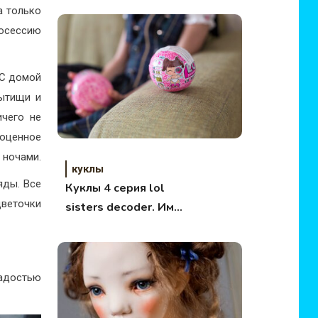
а только
тосессию
МС домой
Мытищи и
ичего не
гоценное
 ночами.
куклы
яды. Все
Куклы 4 серия lol
цветочки
sisters decoder. Имя
и фото каждой
куклы Series 4 L.O.L
Surprise Sisters
радостью