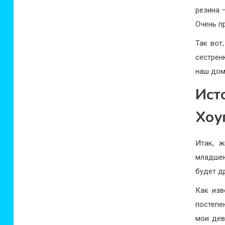
резина 
Очень п
Так вот
сестрен
наш дом
Ист
Хоуп
Итак, 
младшен
будет д
Как изв
постепе
мои дев