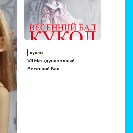
куклы
VII Международный
Весенний Бал
Авторских Кукол