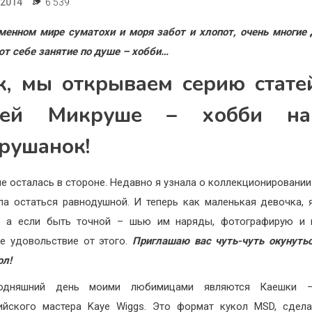
.2014
6 539
менном мире суматохи и моря забот и хлопот, очень многие
т себе занятие по душе – хобби…
к, мы открываем серию стате
шей Микруше – хобби на
рушанок!
 не осталась в стороне. Недавно я узнала о коллекционировании 
ла остаться равнодушной. И теперь как маленькая девочка, 
», а если быть точной – шью им наряды, фотографирую и 
е удовольствие от этого.
Приглашаю вас чуть-чуть окунуть
ол!
одняшний день моими любимицами являются Каешки 
ийского мастера Kaye Wiggs. Это формат кукол MSD, сдел