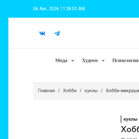
Перейти
06 Авг, 2026
11:28:05 AM
к
содержимому
Мода
Худеем
Психология
Главная
Хобби
куклы
Хобби микруша
куклы
Хоб