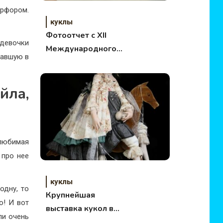
арфором.
куклы
Фотоотчет с XII
 девочки
Международного
хавшую в
Салона Авторской
Куклы
йла,
любимая
 про нее
куклы
одну, то
Крупнейшая
о! И вот
выставка кукол в
ли очень
мире снова в Москве!