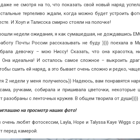
 даже не смотря на то, что показать свой новый наряд успел
остальные терпеливо ждали, когда можно будет устроить фо
есте. И Хоуп и Талисска смирно стояли на полочке!
прошли недели ожидания, я как сумашедшая, не дождавшись Е
работу Почты России рассказывать не буду )))) поехала в 
брала девочку – мою Ниссу! Сказать, что она красотка, н
! Она идеальна! И осталось самое сложное – выкроить дра
чтобы сшить ей наряд, а это бывает очень сложно и редко, чаще
тя 2 недели у меня получилось)) Надеюсь, вам понравятся нар
сама, ручками, собирала и пришивала цветочки, некоторые 
т разобраны с ленточных кружев. В общем творила от души))))
риглашаю на просмотр наших фото!
 очень любят фотосессии, Layla, Hope и Talyssa Kaye Wiggs с 
т перед камерой.