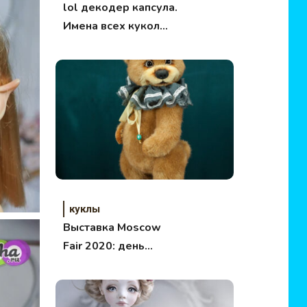
lol декодер капсула.
Имена всех кукол
ЛОЛ 4 серии.
куклы
Выставка Moscow
Fair 2020: день
рождения
олимпийского мишки!