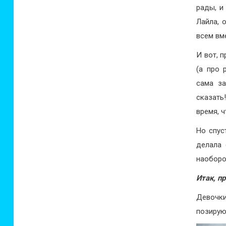
рады, и
Лайла, 
всем вм
И вот, 
(а про 
сама за
сказать
время, 
Но спус
делала 
наоборо
Итак, п
Девочки
позирую