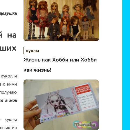
 девушки
й на
ших
куклы
Жизнь как Хобби или Хобби
как жизнь!
кукол, и
я с ними
получаю
ся в мой
– куклы
анных из