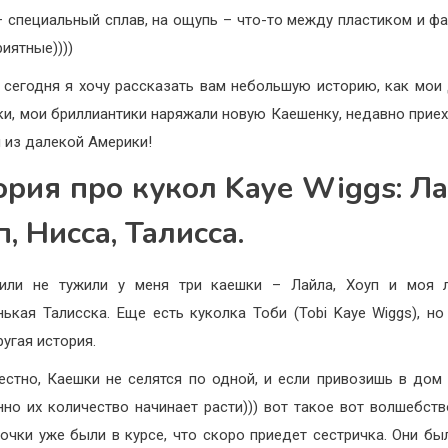
– специальный сплав, на ощупь – что-то между пластиком и ф
риятные))))
, сегодня я хочу рассказать вам небольшую историю, как мои
ки, мои бриллиантики наряжали новую Каешенку, недавно прие
 из далекой Америки!
ория про кукол Kaye Wiggs: Ла
, Нисса, Талисса.
жили не тужили у меня три каешки – Лайла, Хоуп и моя 
ькая Талисска. Еще есть куколка Тоби (Tobi Kaye Wiggs), но
ругая история.
естно, Каешки не селятся по одной, и если привозишь в дом 
нно их количество начинает расти))) вот такое вот волшебств
очки уже были в курсе, что скоро приедет сестричка. Они бы