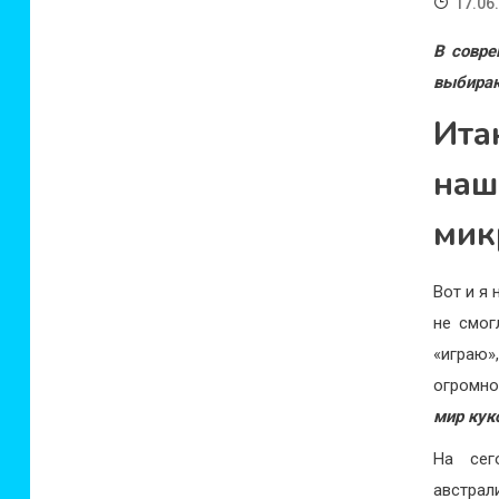
17.06
В совре
выбираю
Ита
на
мик
Вот и я
не смог
«играю
огромно
мир кук
На сег
австрал