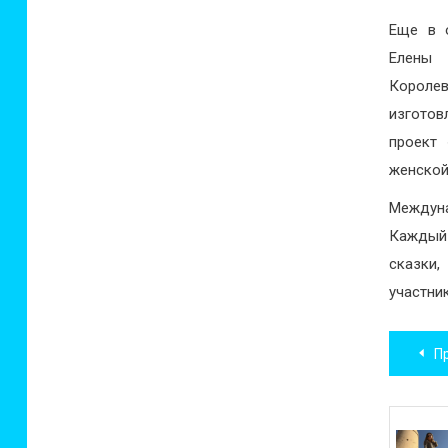
Еще в 
Елены 
Короле
изготов
проект 
женской
Междуна
Каждый
сказки
участни
Нав
Пр
по
зап