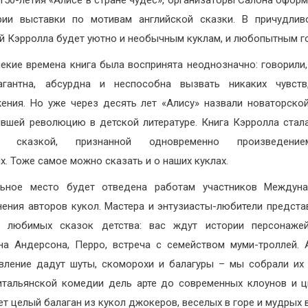
 150-летия «Алисе в стране чудес», организаторы Салона оформ
рии выставки по мотивам английской сказки. В причудли
й Кэрролла будет уютно и необычным куклам, и любопытным г
лекие времена книга была воспринята неоднозначно: говорили,
вагантна, абсурдна и неспособна вызвать никаких чувств
ения. Но уже через десять лет «Алису» назвали новаторской
вшей революцию в детской литературе. Книга Кэрролла стал
й сказкой, признанной одновременно произведен
х. Тоже самое можно сказать и о наших куклах.
льное место будет отведена работам участников Междуна
ения авторов кукол. Мастера и энтузиасты-любители предста
е любимых сказок детства: вас ждут истории персонажей
на Андерсона, Перро, встреча с семейством муми-троллей.
вление дадут шуты, скоморохи и балагуры – мы собрали их 
итальянской комедии дель арте до современных клоунов и ц
ет целый балаган из кукол джокеров, веселых в горе и мудрых в