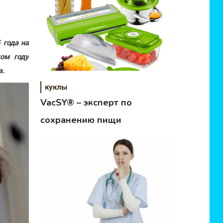
 года на
том году
а.
куклы
VacSY® – эксперт по
сохранению пищи