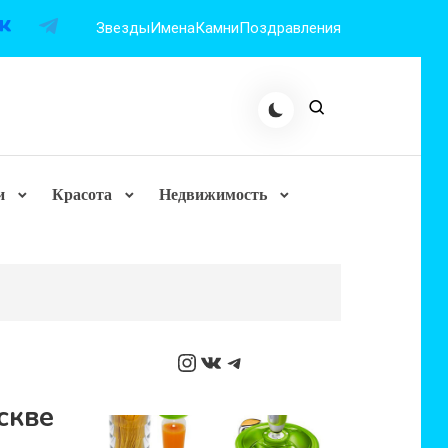
Звезды
Имена
Камни
Поздравления
и
Красота
Недвижимость
Instagram
ВКонтакте
Telegram
скве