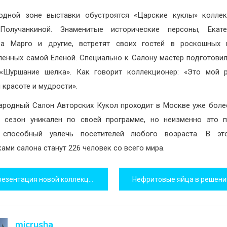
одной зоне выставки обустроятся «Царские куклы» коллек
Получанкиной. Знаменитые исторические персоны, Екатер
ва Марго и другие, встретят своих гостей в роскошных н
ленных самой Еленой. Специально к Салону мастер подготови
«Шуршание шелка». Как говорит коллекционер: «Это мой 
 красоте и мудрости».
родный Салон Авторских Кукол проходит в Москве уже более
 сезон уникален по своей программе, но неизменно это п
, способный увлечь посетителей любого возраста. В эт
ками салона станут 226 человек со всего мира.
игация
езентация новой коллекции Alba FW 15-16
исям
micrusha