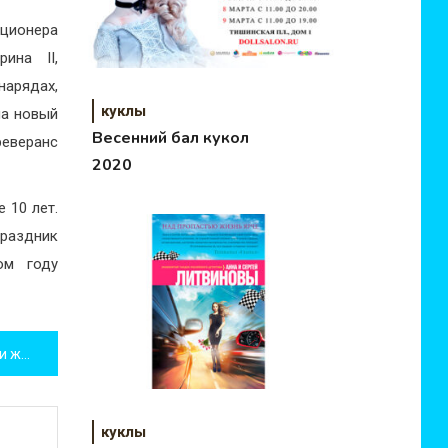
ционера
ина II,
арядах,
куклы
ла новый
Весенний бал кукол
реверанс
2020
 10 лет.
раздник
ом году
Нефритовые яйца в решении женских проблем
куклы