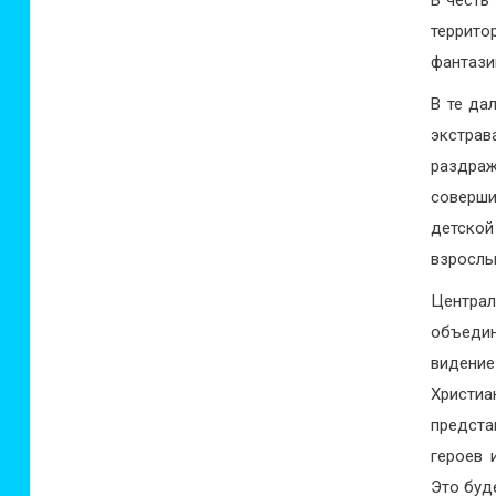
В честь
террито
фантази
В те да
экстра
раздраж
соверши
детско
взрослы
Центра
объедин
видени
Христиа
предста
героев 
Это буд