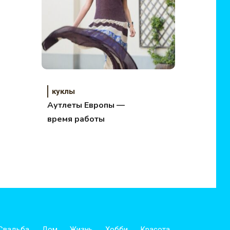
куклы
Аутлеты Европы —
время работы
Свадьба
Дом
Жизнь
Хобби
Красота