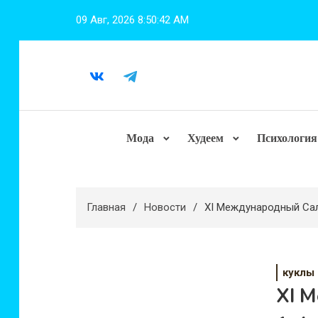
Перейти
09 Авг, 2026
8:50:43 AM
к
содержимому
Мода
Худеем
Психология
Главная
Новости
XI Международный Сал
куклы
XI 