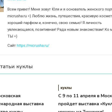
Всем привет! Меня зовут Юля и я основатель женского пор
micrusha.ru =) Люблю жизнь, путешествия, красивую космет
хороший парфюм и, конечно, свою семью! Я личность
увлекающаяся, позитивная! Рада новым знакомствам! Ко м
ТЫ =)
Сайт
https://micrusha.ru/
статьи куклы
куклы
осковская
C 9 по 11 апреля в Мос
народная выставка
пройдет выставка «Кук
ство куклы
мишки» на Тишинке!