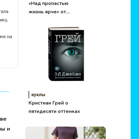
«Над пропастью
жизнь ярче» от
тала
Литвиновых
ику,
не на
куклы
Кристиан Грей о
пятидесяти оттенках
кве
лы и