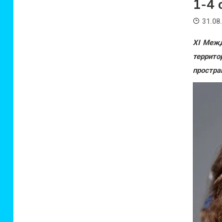
1-4 
31.08
XI Межд
террито
простра