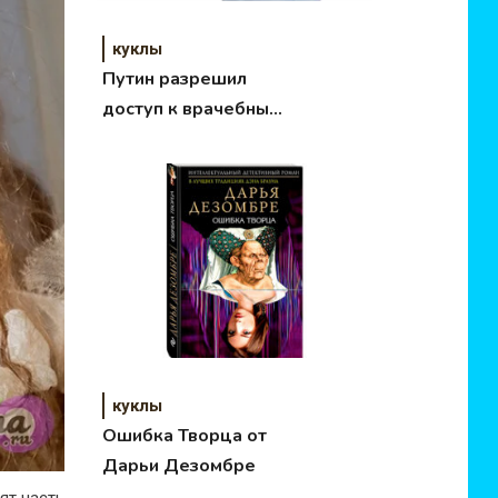
куклы
Путин разрешил
доступ к врачебным
тайнам
куклы
Ошибка Творца от
Дарьи Дезомбре