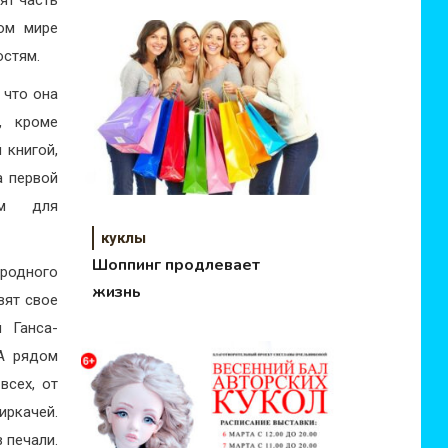
ят часть
вом мире
остям.
 что она
, кроме
 книгой,
а первой
ием для
куклы
Шоппинг продлевает
родного
жизнь
вят свое
 Ганса-
 А рядом
всех, от
иркачей.
 печали.