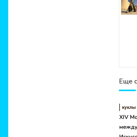
Еще 
куклы
XIV М
между
Искус