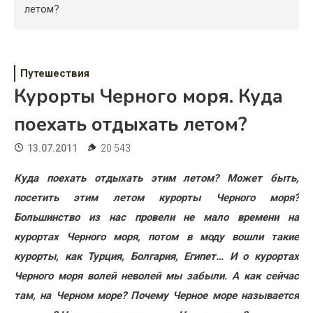
Психология
летом?
Дети
Свадьба
Путешествия
Курорты Черного моря. Куда
Дом
поехать отдыхать летом?
Жизнь
13.07.2011
20 543
Хобби
Куда поехать отдыхать этим летом? Может быть,
Красота
посетить этим летом курорты Черного моря?
Недвижимость
Большинство из нас провели не мало времени на
курортах Черного моря, потом в моду вошли такие
курорты, как Турция, Болгария, Египет… И о курортах
Черного моря волей неволей мы забыли. А как сейчас
там, на Черном море? Почему Черное море называется