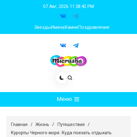
Перейти
07 Авг, 2026
11:38:43 PM
к
содержимому
Звезды
Имена
Камни
Поздравления
Меню
Мода
Главная
Жизнь
Путешествия
Худеем
Курорты Черного моря. Куда поехать отдыхать