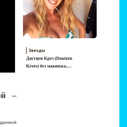
Звезды
Даутцен Крез (Doutzen
Kroes) без макияжа,
фото
ой –
ндреевой