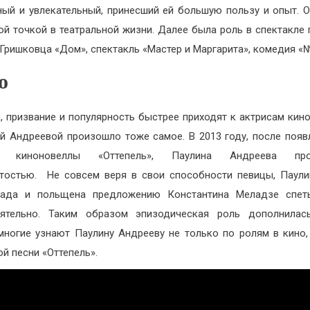
ный и увлекательный, принесший ей большую пользу и опыт. О
ой точкой в театральной жизни. Далее была роль в спектакле 
 Гришковца «Дом», спектакль «Мастер и Маргарита», комедия «№
о
, призвание и популярность быстрее приходят к актрисам кино.
й Андреевой произошло тоже самое. В 2013 году, после появ
х киноновеллы «Оттепель», Паулина Андреева про
тостью. Не совсем веря в свои способности певицы, Паул
рада и польщена предложению Константина Меладзе спет
оятельно. Таким образом эпизодическая роль дополнилась
многие узнают Паулину Андрееву не только по ролям в кино,
ой песни «Оттепель».