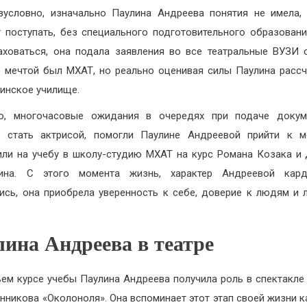
зусловно, изначально Паулина Андреева понятия не имела,
т поступать, без специального подготовительного образован
аховаться, она подала заявления во все театральные ВУЗИ 
 мечтой был МХАТ, но реально оценивая силы Паулина расс
инское училище.
во, многочасовые ожидания в очередях при подаче докум
 стать актрисой, помогли Паулине Андреевой прийти к м
или на учебу в школу-студию МХАТ на курс Романа Козака и
кина. С этого момента жизнь, характер Андреевой кард
ись, она приобрела уверенность к себе, доверие к людям и
лина Андреева в театре
ьем курсе учебы Паулина Андреева получила роль в спектакле
нникова «Околоноля». Она вспоминает этот этап своей жизни к