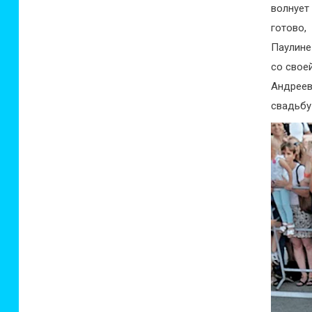
волнует
готово,
Паулине
со свое
Андреев
свадьбу