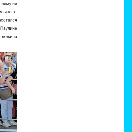
 нему не
писывают
асстался
 Паулине
отложила