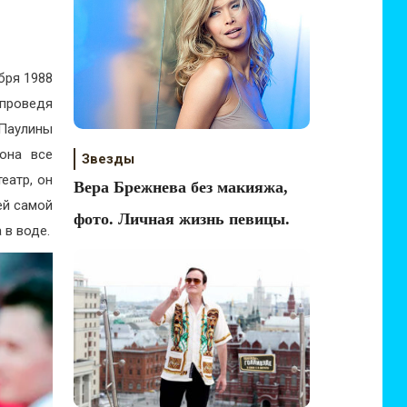
бря 1988
 проведя
Паулины
она все
Звезды
еатр, он
Вера Брежнева без макияжа,
ей самой
фото. Личная жизнь певицы.
 в воде.