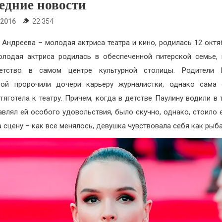
едние новости
.2016
22 354
 Андреева – молодая актриса театра и кино, родилась 12 октя
олодая актриса родилась в обеспеченной питерской семье,
етство в самом центре культурной столицы. Родители 
вой пророчили дочери карьеру журналистки, однако сама 
тяготела к театру. Причем, когда в детстве Паулину водили в т
авлял ей особого удовольствия, было скучно, однако, стоило 
а сцену – как все менялось, девушка чувствовала себя как рыба