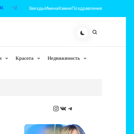
Звезды
Имена
Камни
Поздравления
и
Красота
Недвижимость
Instagram
ВКонтакте
Telegram