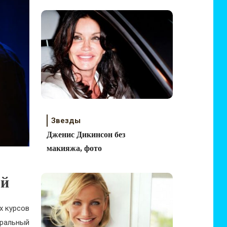
Звезды
Дженис Дикинсон без
макияжа, фото
ой
х курсов
тральный