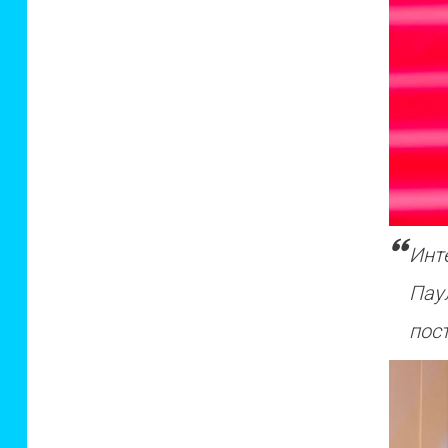
Инт
Пау
пос