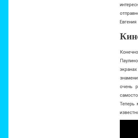
интерес
отправн
Евгения
Кин
Конечно
Паулино
экрана
знамени
очень 
самост
Теперь 
известн