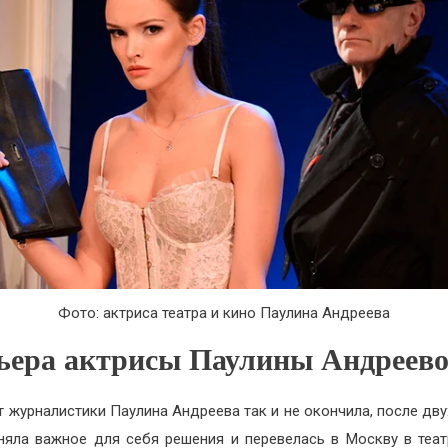
Фото: актриса театра и кино Паулина Андреева
ьера актрисы Паулины Андреев
т журналистики Паулина Андреева так и не окончила, после дву
няла важное для себя решения и перевелась в Москву в теа