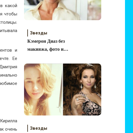
 в какой
ия чтобы
столицы.
читывала
Звезды
Кэмерон Диаз без
макияжа, фото и
ентов и
личная жизнь
ечте. Ее
 Дмитрия
инально
 любимое
 Кирилла
Звезды
ак очень