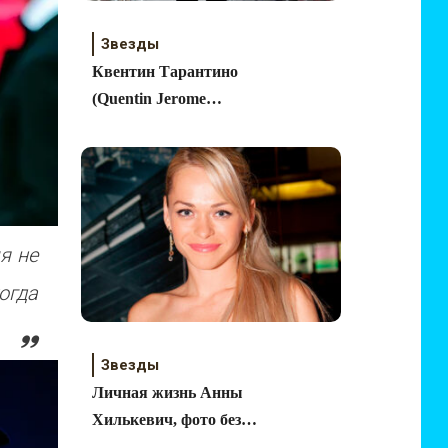
Звезды
Квентин Тарантино
(Quentin Jerome
Tarantino)
я не
огда
Звезды
Личная жизнь Анны
Хилькевич, фото без
макияжа и фотошопа