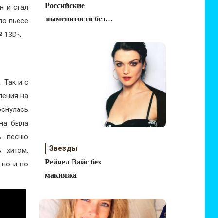
Российские
н и стал
знаменитости без
по пьесе
макияжа
 13D».
 Так и с
ления на
снулась
ина была
ь песню
Звезды
 хитом.
Рейчел Вайс без
 но и по
макияжа