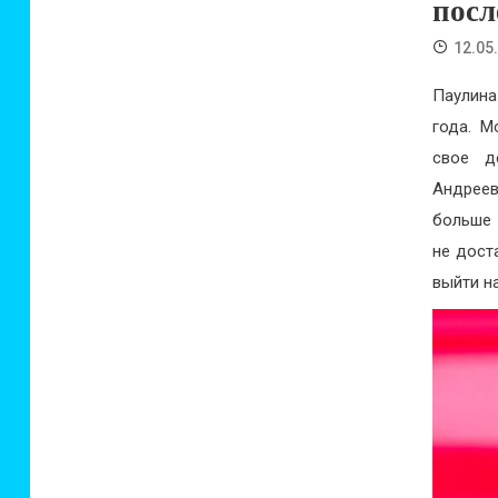
посл
12.05
Паулина
года. М
свое д
Андрее
больше 
не дост
выйти н