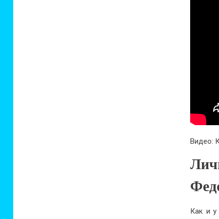
Видео:
Лич
Фед
Как и у