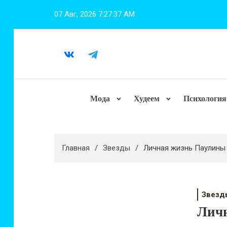
Перейти
07 Авг, 2026
7:27:38 AM
к
содержимому
Мода
Худеем
Психология
Главная
Звезды
Личная жизнь Паулины
Звезд
Личн