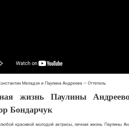
Константин Меладзе и Паулина Андреева — Оттепель
ная жизнь Паулины Андреев
ор Бондарчук
 любой красивой молодой актрисы, личная жизнь Паулины А