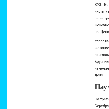
ВУЗ. Бе
институ
перестр
Конечно
на Щепк
Упорст
желание
приглас
Брусни
изменил
дело.
Пау
На трет
Серебря