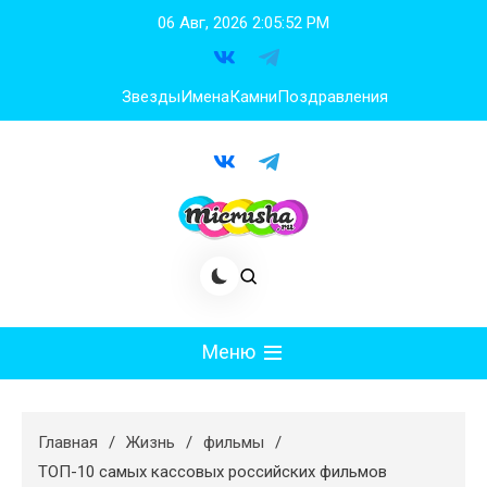
Перейти
06 Авг, 2026
2:05:53 PM
к
содержимому
Звезды
Имена
Камни
Поздравления
Меню
Мода
Главная
Жизнь
фильмы
Худеем
ТОП-10 самых кассовых российских фильмов