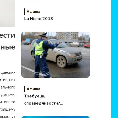
Афиша
La Niche 2018
ести
нные
ицинских
м из них
ального
Афиша
 детьми,
Требуешь
 и опыта
справедливости?
стоящему
Будешь осужден!
 вызовут