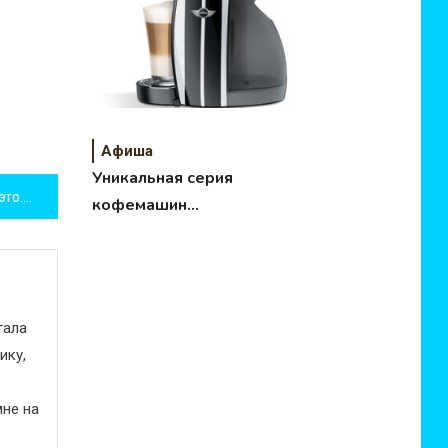
Афиша
Уникальная серия
Лумигуруми из резинок что это. Фото, видео.
кофемашин
NESCAFÉ Dolce
Gusto
тала
ику,
не на