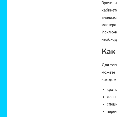
Врачи 
кабинет
анализо
мастер
Исключ
необход
Как
Для тог
можете
каждом 
крат
данны
спец
переч