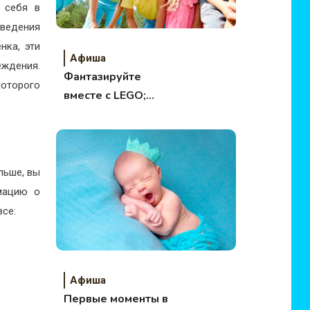
 себя в
оведения
нка, эти
Афиша
ждения.
Фантазируйте
оторого
вместе с LEGO;
DUPLO и Disney!
льше, вы
мацию о
все:
Афиша
Первые моменты в