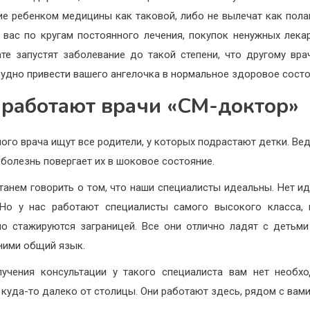
ие ребенком медицины как таковой, либо не вылечат как полаг
 вас по кругам постоянного лечения, покупок ненужных лекар
ате запустят заболевание до такой степени, что другому вра
рудно привести вашего ангелочка в нормальное здоровое состо
 работают врачи «СМ-доктор»
ого врача ищут все родители, у которых подрастают детки. Ве
 болезнь повергает их в шоковое состояние.
танем говорить о том, что наши специалисты идеальны. Нет и
Но у нас работают специалисты самого высокого класса,
но стажируются заграницей. Все они отлично ладят с детьми
 ними общий язык.
учения консультации у такого специалиста вам нет необх
 куда-то далеко от столицы. Они работают здесь, рядом с вами