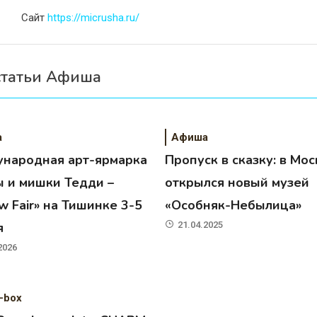
Сайт
https://micrusha.ru/
статьи Афиша
а
Афиша
народная арт-ярмарка
Пропуск в сказку: в Мос
ы и мишки Тедди –
открылся новый музей
 Fair» на Тишинке 3-5
«Особняк-Небылица»
я
21.04.2025
2026
-box