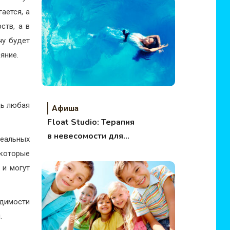
ается, а
ств, а в
чу будет
яние.
дь любая
Афиша
Float Studio: Терапия
в невесомости для
деальных
тела и души
 которые
 и могут
одимости
.