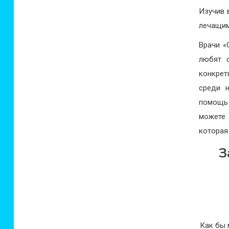
Изучив 
лечащим
Врачи «
любят 
конкрет
среди 
помощь 
можете 
которая
З
Как бы 