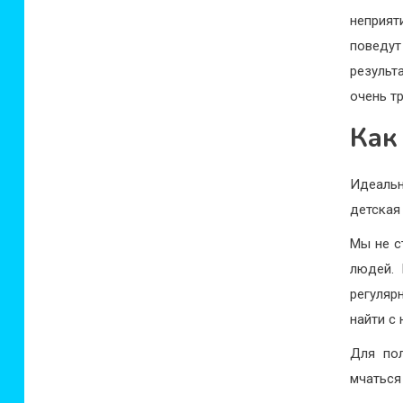
неприят
поведут
результ
очень т
Как
Идеальн
детская
Мы не с
людей. 
регуляр
найти с
Для пол
мчаться