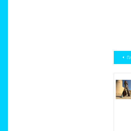
Нав
Пле
по
зап