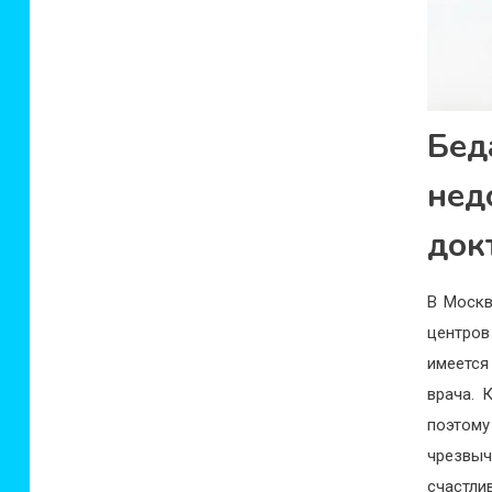
Бед
нед
док
В Москв
центров
имеетс
врача. 
поэтому
чрезвыч
счастли