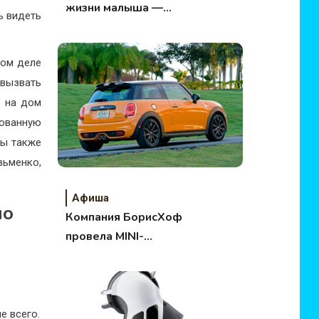
жизни малыша —
ь видеть
конкурс
мом деле
вызвать
а на дом
ованную
вы также
зьменко,
Афиша
по
Компания БорисХоф
провела MINI-
weekend
е всего.