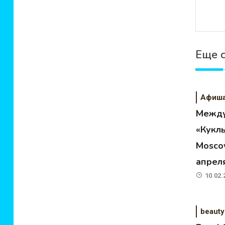
Еще 
Афиш
Между
«Кукл
Moscow
апрел
10.02.
beauty