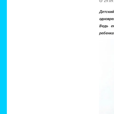
29.09
Детский
одновре
Ведь е
ребенка