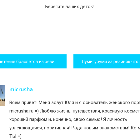
Берегите ваших деток!
игация
тение браслетов из резиночек. Фото и видео.
исям
micrusha
Всем привет! Меня зовут Юля и я основатель женского пор
micrusha.ru =) Люблю жизнь, путешествия, красивую космет
хороший парфюм и, конечно, свою семью! Я личность
увлекающаяся, позитивная! Рада новым знакомствам! Ко м
ТЫ =)