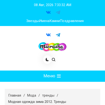
Перейти
08 Авг, 2026
7:33:33 AM
к
содержимому
Звезды
Имена
Камни
Поздравления
Меню
Мода
Главная
Мода
тренды
Худеем
Модная одежда зима 2012. Тренды