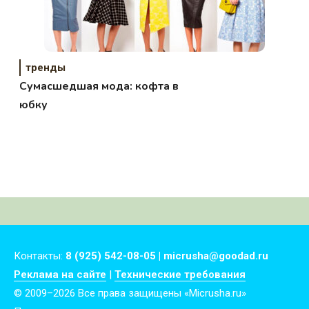
тренды
Сумасшедшая мода: кофта в
юбку
Контакты:
8 (925) 542-08-05 | micrusha@goodad.ru
Реклама на сайте
|
Технические требования
© 2009–2026 Все права защищены «Micrusha.ru»