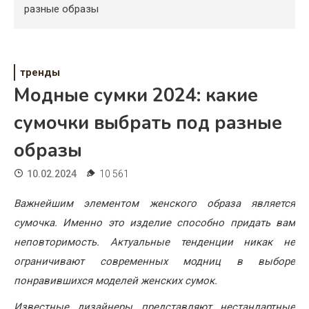
Психология
разные образы
Дети
Свадьба
тренды
Модные сумки 2024: какие
Дом
сумочки выбрать под разные
Жизнь
образы
Хобби
10.02.2024
10 561
Красота
Важнейшим элементом женского образа является
Недвижимость
сумочка. Именно это изделие способно придать вам
неповторимость. Актуальные тенденции никак не
ограничивают современных модниц в выборе
понравившихся моделей женских сумок.
Известные дизайнеры представляют нестандартные