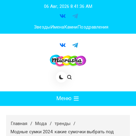
Перейти
06 Авг, 2026
8:41:37 AM
к
содержимому
Звезды
Имена
Камни
Поздравления
Меню
Мода
Главная
Мода
тренды
Худеем
Модные сумки 2024: какие сумочки выбрать под