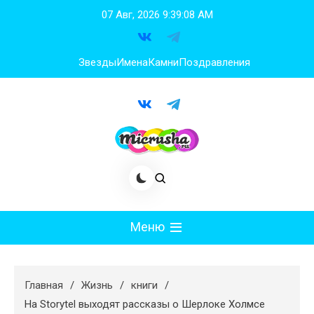
Перейти
07 Авг, 2026
9:39:09 AM
к
содержимому
Звезды
Имена
Камни
Поздравления
Меню
Мода
Главная
Жизнь
книги
Худеем
На Storytel выходят рассказы о Шерлоке Холмсе