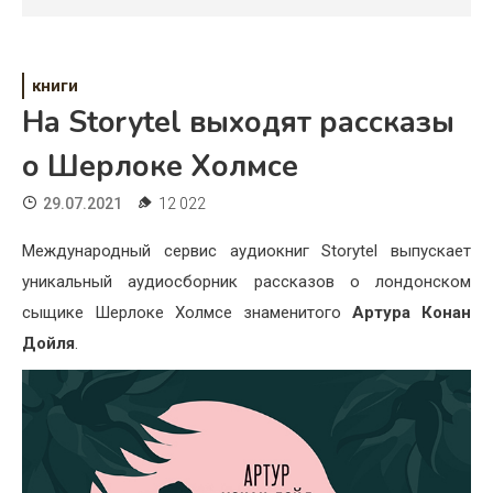
Психология
Дети
книги
Свадьба
На Storytel выходят рассказы
Дом
о Шерлоке Холмсе
Жизнь
29.07.2021
12 022
Хобби
Международный сервис аудиокниг Storytel выпускает
уникальный аудиосборник рассказов о лондонском
Красота
сыщике Шерлоке Холмсе знаменитого
Артура Конан
Недвижимость
Дойля
.