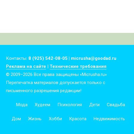
Контакты:
8 (925) 542-08-05 | micrusha@goodad.ru
Реклама на сайте
|
Технические требования
© 2009–2026 Все права защищены «Micrusha.ru»
Перепечатка материалов допускается только с
письменного разрешения редакции!
Мода
Худеем
Психология
Дети
Свадьба
Дом
Жизнь
Хобби
Красота
Недвижимость