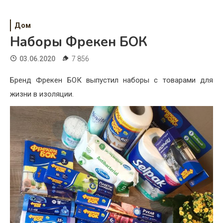
Психология
Дети
Дом
Наборы Фрекен БОК
Свадьба
03.06.2020
7 856
Дом
Бренд Фрекен БОК выпустил наборы с товарами для
Жизнь
жизни в изоляции.
Хобби
Красота
Недвижимость