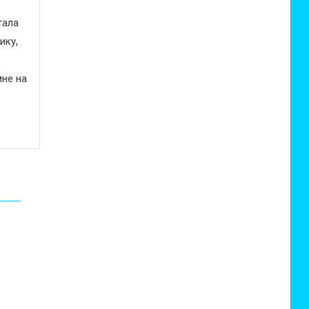
тала
ику,
не на