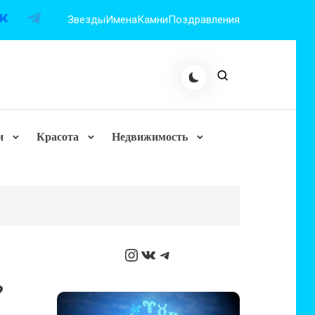
Звезды
Имена
Камни
Поздравления
и
Красота
Недвижимость
Instagram
ВКонтакте
Telegram
?