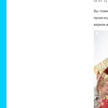
01.12
Вы помн
происхо
верили 