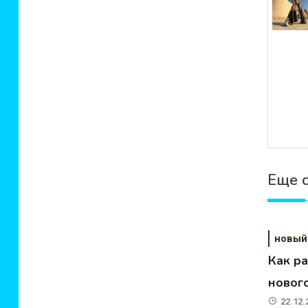
Еще 
новый
Как р
новог
22.12.