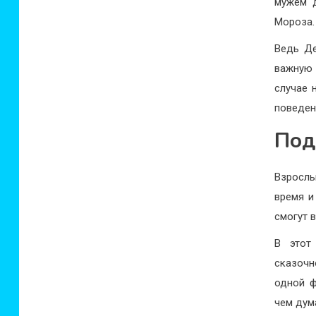
мужем д
Мороза.
Ведь Де
важную 
случае 
поведен
Под
Взрослы
время и
смогут в
В этот
сказочн
одной ф
чем дум