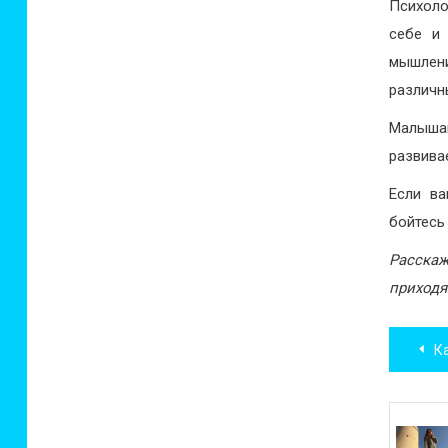
Психоло
себе и
мышлени
различн
Малышам
развива
Если в
бойтесь
Расскаж
приходя
Нав
К
по
зап