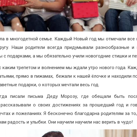
ла в многодетной семье. Каждый Новый год мы отмечали все 
ругу. Наши родители всегда придумывали разнообразные и
ы с подарками, а мы обязательно учили новогодние стишки и пе
 каким трепетом и волнением мы ждали утро нового года. Каж
атьями, прямо в пижамах,
бежали к нашей ёлочке и находили по
аветные подарки, о которых мечтали весь год.
гда писали письма Деду
Морозу, где обещали быть пос
 рассказывали о своих достижениях за прошедший год и го
ечтах и пожеланиях. Я бесконечно благодарна родителям за то,
нам радость и улыбки. Они научили научили нас верить в чудо!