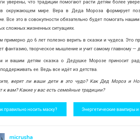
ги уверены, что традиции помогают расти детям более увер
 в окружающем мире. Вера в Деда Мороза формирует поз
е. Все это в совокупности обязательно будет помогать нашим
ых сложных жизненных ситуациях.
 примерно до 6 лет полезно верить в сказки и чудеса. Это п
ет фантазию, творческое мышление и учит самому главному — 
ам и вашим детям сказка о Дедушке Морозе приносит радо
 поддерживать ее. Ведь все идёт из детства.
ите, верят ли ваши дети в это чудо? Как Дед Мороз и Н
т к вам? Какие у вас есть семейные традиции?
игация
ак правильно носить маску?
исям
micrusha