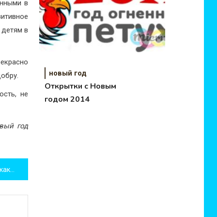
енными в
итивное
 детям в
рекрасно
новый год
добру.
Открытки с Новым
сть, не
годом 2014
овый год
Энергетические вампиры и как им противостоять