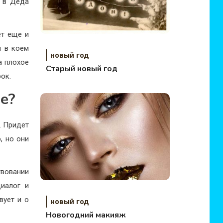
ь в Деда
ет еще и
и в коем
новый год
а плохое
Старый новый год
ок.
е?
. Придет
, но они
вовании
диалог и
вует и о
новый год
Новогодний макияж