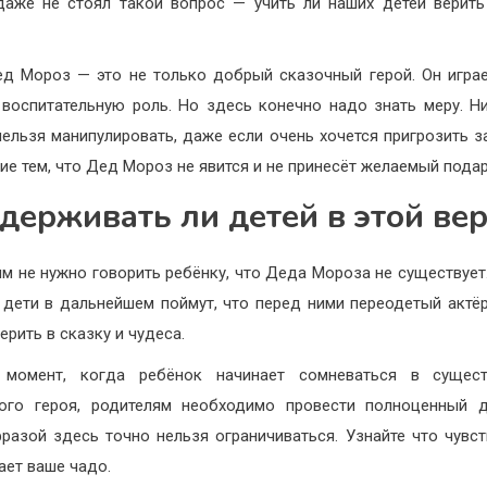
аже не стоял такой вопрос — учить ли наших детей верит
д Мороз — это не только добрый сказочный герой. Он игра
воспитательную роль. Но здесь конечно надо знать меру. Н
нельзя манипулировать, даже если очень хочется пригрозить з
ие тем, что Дед Мороз не явится и не принесёт желаемый подар
держивать ли детей в этой вер
м не нужно говорить ребёнку, что Деда Мороза не существует
 дети в дальнейшем поймут, что перед ними переодетый актёр
ерить в сказку и чудеса.
 момент, когда ребёнок начинает сомневаться в сущест
ого героя, родителям необходимо провести полноценный 
разой здесь точно нельзя ограничиваться. Узнайте что чувст
ает ваше чадо.