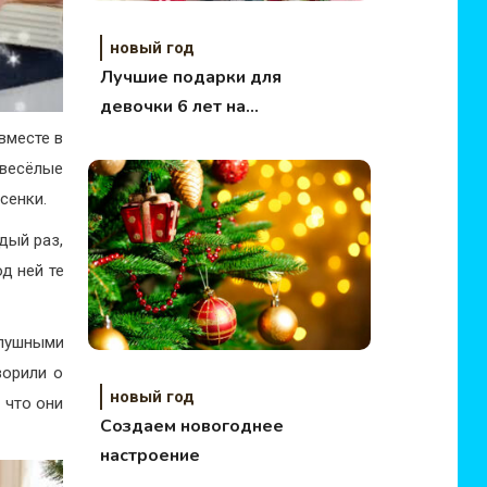
новый год
Лучшие подарки для
девочки 6 лет на
Новый год
вместе в
 весёлые
сенки.
дый раз,
д ней те
лушными
ворили о
новый год
 что они
Создаем новогоднее
настроение