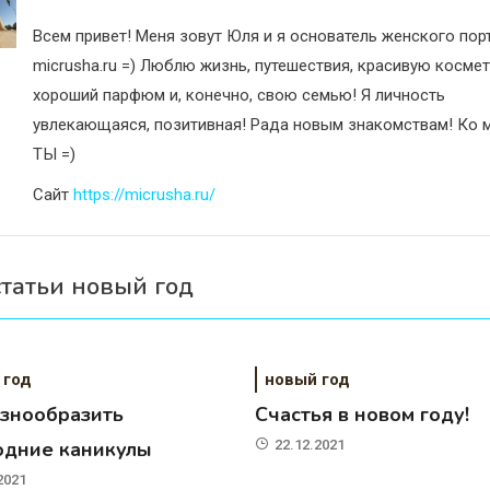
Всем привет! Меня зовут Юля и я основатель женского пор
micrusha.ru =) Люблю жизнь, путешествия, красивую космет
хороший парфюм и, конечно, свою семью! Я личность
увлекающаяся, позитивная! Рада новым знакомствам! Ко м
ТЫ =)
Сайт
https://micrusha.ru/
статьи новый год
 год
новый год
азнообразить
Счастья в новом году!
одние каникулы
22.12.2021
2021