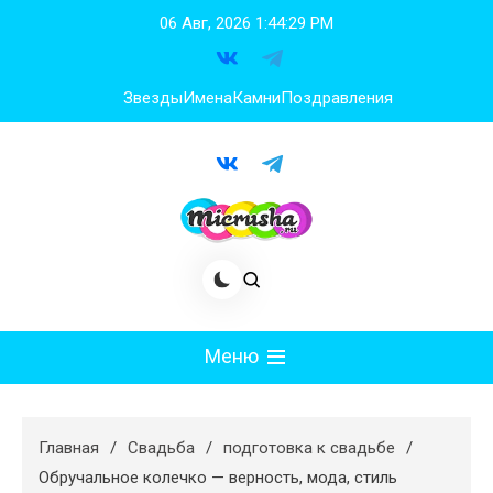
Перейти
06 Авг, 2026
1:44:30 PM
к
содержимому
Звезды
Имена
Камни
Поздравления
Меню
Мода
Главная
Свадьба
подготовка к свадьбе
Худеем
Обручальное колечко — верность, мода, стиль