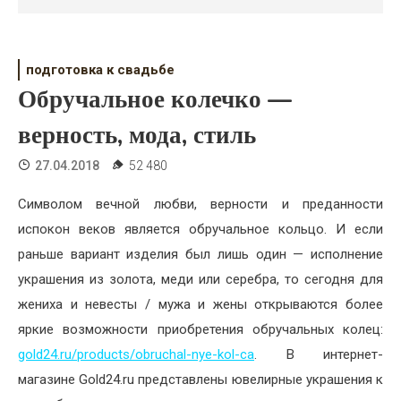
Психология
Дети
подготовка к свадьбе
Свадьба
Обручальное колечко —
Дом
верность, мода, стиль
Жизнь
27.04.2018
52 480
Хобби
Символом вечной любви, верности и преданности
испокон веков является обручальное кольцо. И если
Красота
раньше вариант изделия был лишь один — исполнение
Недвижимость
украшения из золота, меди или серебра, то сегодня для
жениха и невесты / мужа и жены открываются более
яркие возможности приобретения обручальных колец:
gold24.ru/products/obruchal-nye-kol-ca
. В интернет-
магазине Gold24.ru представлены ювелирные украшения к