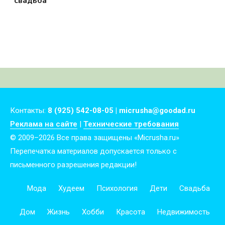
свадьба
Контакты:
8 (925) 542-08-05 | micrusha@goodad.ru
Реклама на сайте
|
Технические требования
© 2009–2026 Все права защищены «Micrusha.ru»
Перепечатка материалов допускается только с
письменного разрешения редакции!
Мода
Худеем
Психология
Дети
Свадьба
Дом
Жизнь
Хобби
Красота
Недвижимость