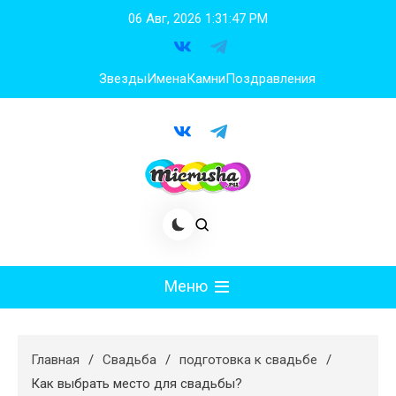
Перейти
06 Авг, 2026
1:31:49 PM
к
содержимому
Звезды
Имена
Камни
Поздравления
Меню
Мода
Главная
Свадьба
подготовка к свадьбе
Худеем
Как выбрать место для свадьбы?