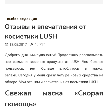
Психология
Дети
выбор редакции
Свадьба
Отзывы и впечатления от
Дом
косметики LUSH
Жизнь
18.05.2017
15 717
Хобби
Доброго дня, микрушаночки! Продолжаю рассказывать
про самые интересные продукты от LUSH. Чем больше
Красота
пользуюсь, тем больше влюбляюсь в марку,
Недвижимость
запахи. Сегодня у меня сразу четыре новых средства на
обзоре. Мои отзывы и впечатления от косметики LUSH.
Свежая маска «Скорая
помощь»