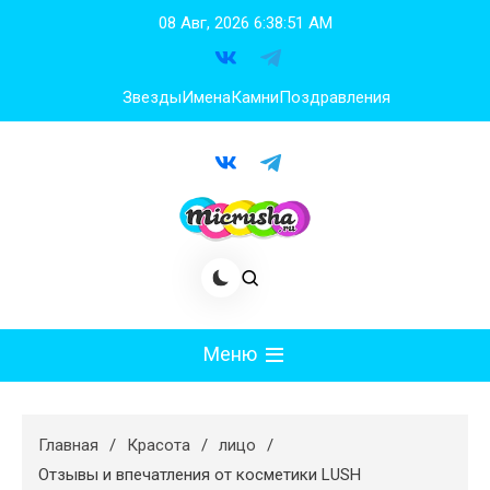
Перейти
08 Авг, 2026
6:38:52 AM
к
содержимому
Звезды
Имена
Камни
Поздравления
Меню
Мода
Главная
Красота
лицо
Худеем
Отзывы и впечатления от косметики LUSH