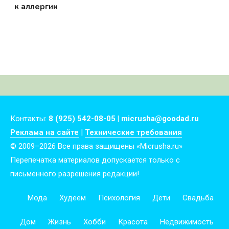
к аллергии
Контакты:
8 (925) 542-08-05 | micrusha@goodad.ru
Реклама на сайте
|
Технические требования
© 2009–2026 Все права защищены «Micrusha.ru»
Перепечатка материалов допускается только с
письменного разрешения редакции!
Мода
Худеем
Психология
Дети
Свадьба
Дом
Жизнь
Хобби
Красота
Недвижимость