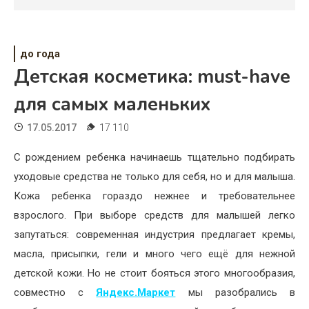
Психология
Дети
до года
Свадьба
Детская косметика: must-have
Дом
для самых маленьких
Жизнь
17.05.2017
17 110
Хобби
С рождением ребенка начинаешь тщательно подбирать
уходовые средства не только для себя, но и для малыша.
Красота
Кожа ребенка гораздо нежнее и требовательнее
Недвижимость
взрослого. При выборе средств для малышей легко
запутаться: современная индустрия предлагает кремы,
масла, присыпки, гели и много чего ещё для нежной
детской кожи. Но не стоит бояться этого многообразия,
совместно с
Яндекс.Маркет
мы разобрались в