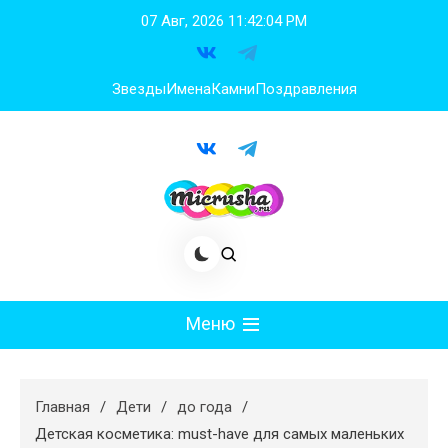
Перейти
07 Авг, 2026
11:42:05 PM
к
содержимому
Звезды
Имена
Камни
Поздравления
Меню
Мода
Главная
Дети
до года
Худеем
Детская косметика: must-have для самых маленьких