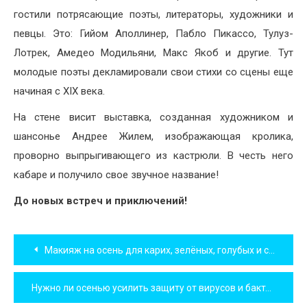
гостили потрясающие поэты, литераторы, художники и
певцы. Это: Гийом Аполлинер, Пабло Пикассо, Тулуз-
Лотрек, Амедео Модильяни, Макс Якоб и другие. Тут
молодые поэты декламировали свои стихи со сцены еще
начиная с XIX века.
На стене висит выставка, созданная художником и
шансонье Андрее Жилем, изображающая кролика,
проворно выпрыгивающего из кастрюли. В честь него
кабаре и получило свое звучное название!
До новых встреч и приключений!
Навигация
Макияж на осень для карих, зелёных, голубых и серых глаз.
по
Нужно ли осенью усилить защиту от вирусов и бактерий? Как это сделать?
записям