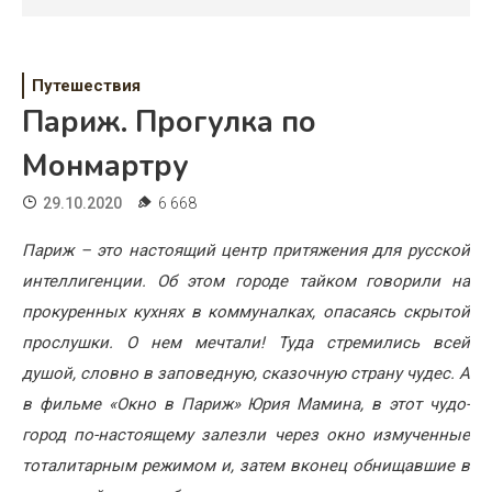
Психология
Дети
Путешествия
Свадьба
Париж. Прогулка по
Дом
Монмартру
Жизнь
29.10.2020
6 668
Хобби
Париж – это настоящий центр притяжения для русской
интеллигенции. Об этом городе тайком говорили на
Красота
прокуренных кухнях в коммуналках, опасаясь скрытой
Недвижимость
прослушки. О нем мечтали! Туда стремились всей
душой, словно в заповедную, сказочную страну чудес. А
в фильме «Окно в Париж» Юрия Мамина, в этот чудо-
город по-настоящему залезли через окно измученные
тоталитарным режимом и, затем вконец обнищавшие в