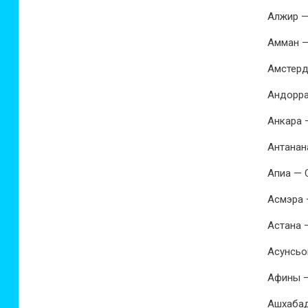
Алжир —
Амман —
Амстерд
Андорра
Анкара 
Антанан
Апиа — 
Асмэра 
Астана 
Асунсьо
Афины —
Ашхабад