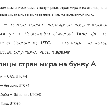
аем вам список самых популярных стран мира и их столиц по а
ицы стран мира и их названия, а так же временной пояс.
 — точное время. Всемирное координирова
мя
(англ. Coordinated Universal
Time
, фр. T
versel Coordonné;
UTC
) — стандарт, по кото
ество регулирует часы и
время.
лицы стран мира на букву А
и — ОАЭ, UTC+4
— Нигерия, UTC+1
беба — Эфиопия, UTC+3
 Гана, UTC+0