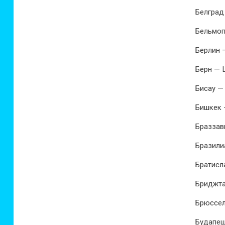
Белград
Бельмоп
Берлин 
Берн — 
Бисау —
Бишкек 
Браззав
Бразили
Братисл
Бриджта
Брюссел
Будапеш