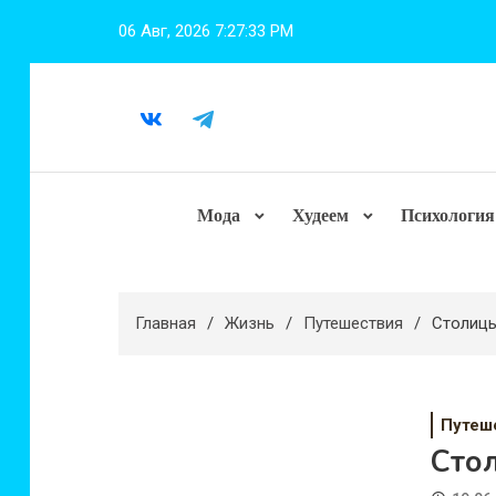
Перейти
06 Авг, 2026
7:27:34 PM
к
содержимому
Мода
Худеем
Психология
Главная
Жизнь
Путешествия
Столицы
Путеш
Сто