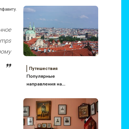
путешествий в
лфавиту.
октябре и ноябре
нное
emps
рому
Путешествия
Популярные
направления на
майские праздники