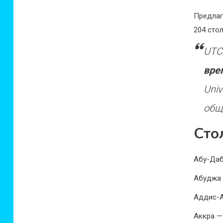
Предлаг
204 стол
UTC
вре
Uni
общ
Сто
Абу-Даб
Абуджа 
Аддис-А
Аккра —