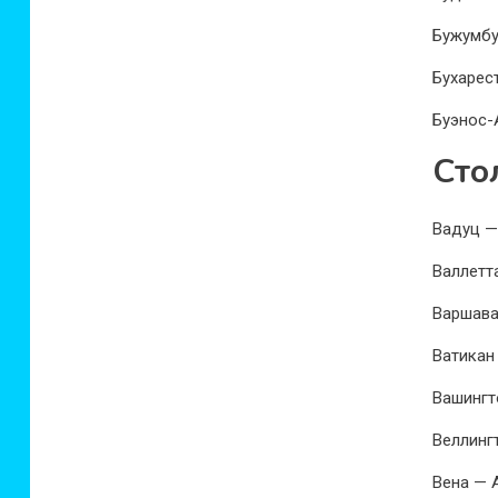
Бужумбу
Бухарес
Буэнос-
Сто
Вадуц —
Валлетт
Варшава
Ватикан
Вашингт
Веллинг
Вена — 