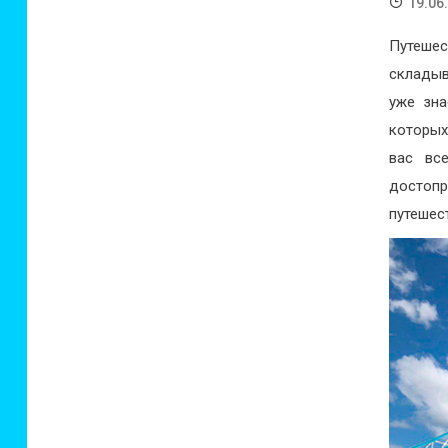
19.06
Путеше
складыв
уже зна
которых
вас вс
достопр
путешес