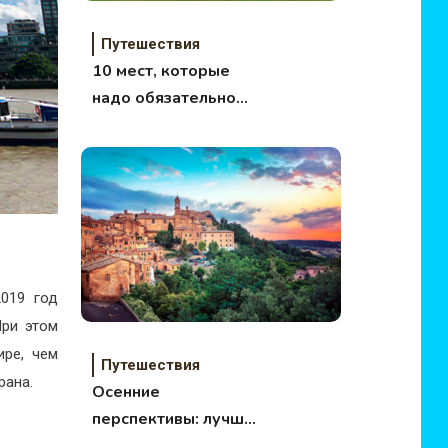
Путешествия
10 мест, которые
надо обязательно
посетить (часть 3)
019 год
При этом
ире, чем
Путешествия
рана.
Осенние
перспективы: лучшие
направления для