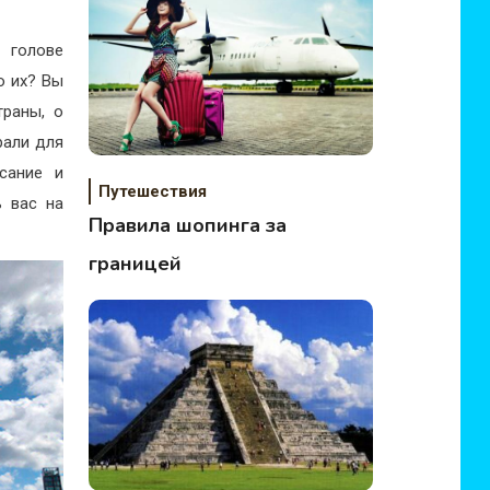
 голове
о их? Вы
траны, о
рали для
сание и
Путешествия
ь вас на
Правила шопинга за
границей