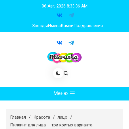
Перейти
06 Авг, 2026
8:33:37 AM
к
содержимому
Звезды
Имена
Камни
Поздравления
Меню
Мода
Главная
Красота
лицо
Худеем
Пиллинг для лица — три крутых варианта