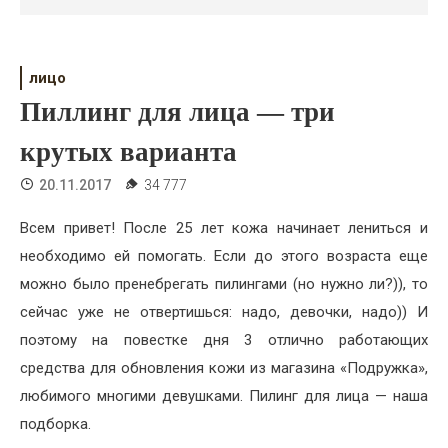
Психология
Дети
лицо
Свадьба
Пиллинг для лица — три
Дом
крутых варианта
Жизнь
20.11.2017
34 777
Хобби
Всем привет! После 25 лет кожа начинает лениться и
необходимо ей помогать. Если до этого возраста еще
Красота
можно было пренебрегать пилингами (но нужно ли?)), то
Недвижимость
сейчас уже не отвертишься: надо, девочки, надо)) И
поэтому на повестке дня 3 отлично работающих
средства для обновления кожи из магазина «Подружка»,
любимого многими девушками. Пилинг для лица — наша
подборка.