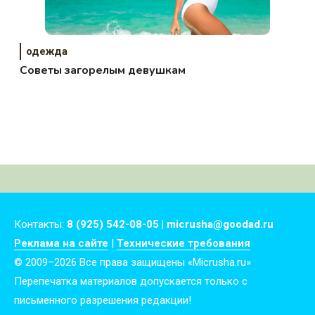
одежда
Советы загорелым девушкам
Контакты:
8 (925) 542-08-05 | micrusha@goodad.ru
Реклама на сайте
|
Технические требования
© 2009–2026 Все права защищены «Micrusha.ru»
Перепечатка материалов допускается только с
письменного разрешения редакции!