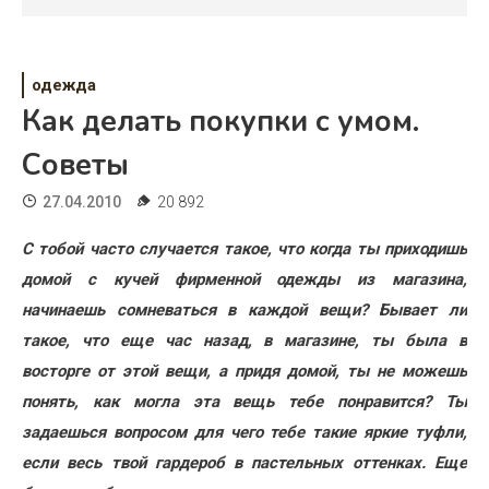
Психология
Дети
одежда
Свадьба
Как делать покупки с умом.
Дом
Советы
Жизнь
27.04.2010
20 892
Хобби
С тобой часто случается такое, что когда ты приходишь
домой с кучей фирменной одежды из магазина,
Красота
начинаешь сомневаться в каждой вещи? Бывает ли
Недвижимость
такое, что еще час назад, в магазине, ты была в
восторге от этой вещи, а придя домой, ты не можешь
понять, как могла эта вещь тебе понравится? Ты
задаешься вопросом для чего тебе такие яркие туфли,
если весь твой гардероб в пастельных оттенках. Еще