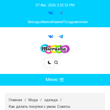
Перейти
07 Авг, 2026
2:52:53 PM
к
содержимому
Звезды
Имена
Камни
Поздравления
Меню
Мода
Главная
Мода
одежда
Худеем
Как делать покупки с умом. Советы