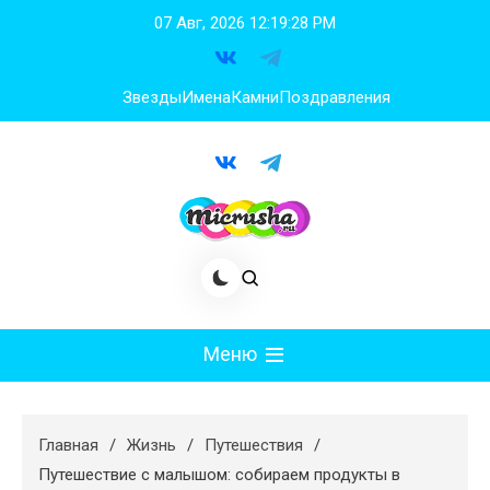
Перейти
07 Авг, 2026
12:19:29 PM
к
содержимому
Звезды
Имена
Камни
Поздравления
Меню
Мода
Главная
Жизнь
Путешествия
Худеем
Путешествие с малышом: собираем продукты в