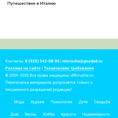
Путешествие в Италию
Контакты:
8 (925) 542-08-05 | micrusha@goodad.ru
Реклама на сайте
|
Технические требования
© 2009–2026 Все права защищены «Micrusha.ru»
Перепечатка материалов допускается только с
письменного разрешения редакции!
Мода
Худеем
Психология
Дети
Свадьба
Дом
Жизнь
Хобби
Красота
Недвижимость