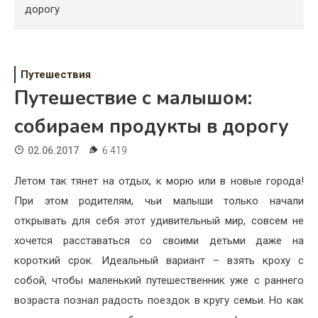
Психология
дорогу
Дети
Свадьба
Путешествия
Путешествие с малышом:
Дом
собираем продукты в дорогу
Жизнь
02.06.2017
6 419
Хобби
Летом так тянет на отдых, к морю или в новые города!
Красота
При этом родителям, чьи малыши только начали
Недвижимость
открывать для себя этот удивительный мир, совсем не
хочется расставаться со своими детьми даже на
короткий срок. Идеальный вариант – взять кроху с
собой, чтобы маленький путешественник уже с раннего
возраста познал радость поездок в кругу семьи. Но как