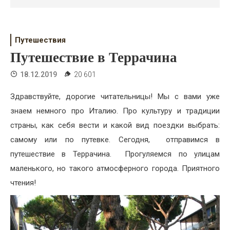
Психология
Дети
Путешествия
Свадьба
Путешествие в Террачина
Дом
18.12.2019
20 601
Жизнь
Здравствуйте, дорогие читательницы! Мы с вами уже
знаем немного про Италию. Про культуру и традиции
Хобби
страны, как себя вести и какой вид поездки выбрать:
Красота
самому или по путевке. Сегодня, отправимся в
путешествие в Террачина. Прогуляемся по улицам
Недвижимость
маленького, но такого атмосферного города. Приятного
чтения!