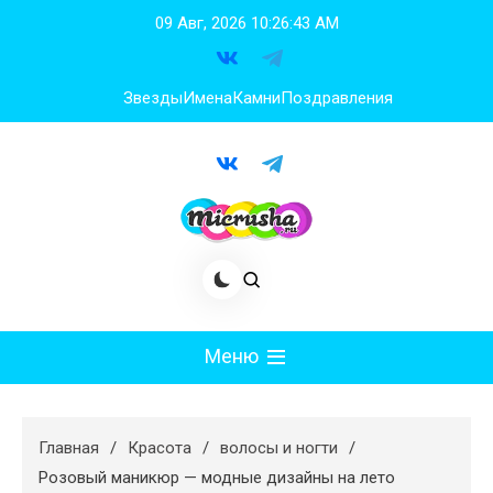
Перейти
09 Авг, 2026
10:26:45 AM
к
содержимому
Звезды
Имена
Камни
Поздравления
Меню
Мода
Главная
Красота
волосы и ногти
Худеем
Розовый маникюр — модные дизайны на лето