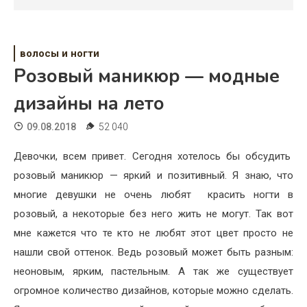
Психология
Дети
волосы и ногти
Свадьба
Розовый маникюр — модные
Дом
дизайны на лето
Жизнь
09.08.2018
52 040
Хобби
Девочки, всем привет. Сегодня хотелось бы обсудить
розовый маникюр — яркий и позитивный. Я знаю, что
Красота
многие девушки не очень любят красить ногти в
Недвижимость
розовый, а некоторые без него жить не могут. Так вот
мне кажется что те кто не любят этот цвет просто не
нашли свой оттенок. Ведь розовый может быть разным:
неоновым, ярким, пастельным. А так же существует
огромное количество дизайнов, которые можно сделать.