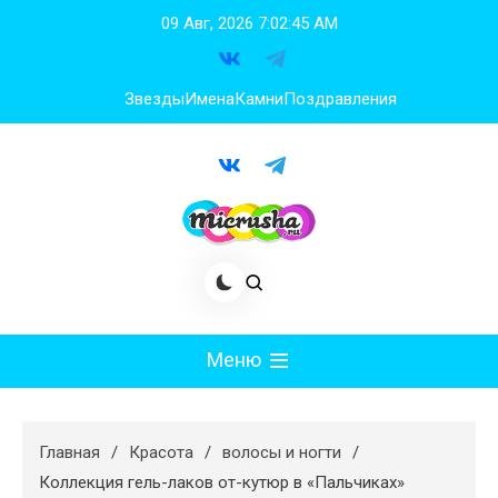
Перейти
09 Авг, 2026
7:02:46 AM
к
содержимому
Звезды
Имена
Камни
Поздравления
Меню
Мода
Главная
Красота
волосы и ногти
Худеем
Коллекция гель-лаков от-кутюр в «Пальчиках»