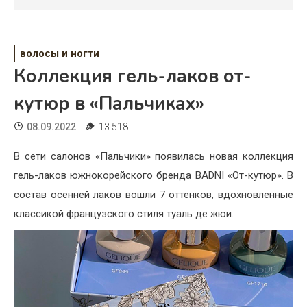
Психология
Дети
волосы и ногти
Свадьба
Коллекция гель-лаков от-
Дом
кутюр в «Пальчиках»
Жизнь
08.09.2022
13 518
Хобби
В сети салонов «Пальчики» появилась новая коллекция
гель-лаков южнокорейского бренда BADNI «От-кутюр». В
Красота
состав осенней лаков вошли 7 оттенков, вдохновленные
Недвижимость
классикой французского стиля туаль де жюи.