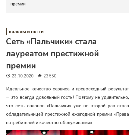
Психология
премии
Дети
Свадьба
волосы и ногти
Сеть «Пальчики» стала
Дом
лауреатом престижной
Жизнь
премии
Хобби
23.10.2020
23 550
Красота
Идеальное качество сервиса и превосходный результат
Недвижимость
— это всегда довольный гость! Поэтому не удивительно,
что сеть салонов «Пальчики» уже во второй раз стала
обладательницей престижной ежегодной премии «Права
потребителей и качество обслуживания».