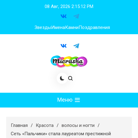
Перейти
08 Авг, 2026
2:15:13 PM
к
содержимому
Звезды
Имена
Камни
Поздравления
Меню
Мода
Главная
Красота
волосы и ногти
Худеем
Сеть «Пальчики» стала лауреатом престижной