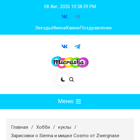
Перейти
08 Авг, 2026
10:58:40 PM
к
содержимому
Звезды
Имена
Камни
Поздравления
Меню
Мода
Главная
Хобби
куклы
Худеем
Зарисовки о Sienna и мишке Cosmo от Zwergnase