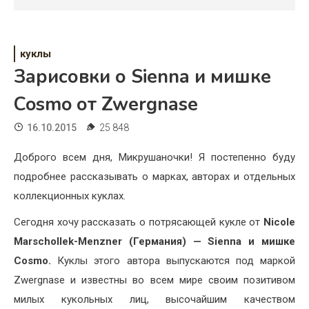
Психология
Дети
куклы
Свадьба
Зарисовки о Sienna и мишке
Дом
Cosmo от Zwergnase
Жизнь
16.10.2015
25 848
Хобби
Доброго всем дня, Микрушаночки! Я постепенно буду
подробнее рассказывать о марках, авторах и отдельных
Красота
коллекционных куклах.
Недвижимость
Сегодня хочу рассказать о потрясающей кукле от
Nicole
Marschollek-Menzner (Германия) — Sienna и мишке
Cosmo.
Куклы этого автора выпускаются под маркой
Zwergnase и известны во всем мире своим позитивом
милых кукольных лиц, высочайшим качеством