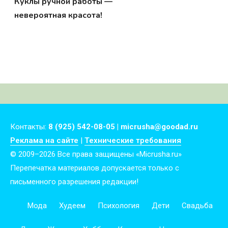
Куклы ручной работы —
невероятная красота!
Контакты:
8 (925) 542-08-05 | micrusha@goodad.ru
Реклама на сайте
|
Технические требования
© 2009–2026 Все права защищены «Micrusha.ru»
Перепечатка материалов допускается только с
письменного разрешения редакции!
Мода
Худеем
Психология
Дети
Свадьба