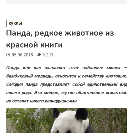
Психология
Дети
куклы
Свадьба
Панда, редкое животное из
Дом
красной книги
Жизнь
05.06.2015
6 203
Хобби
Панда или как называют этих забавных мишек —
бамбуковый медведь, относится к семейству енотовых.
Красота
Сегодня панда представляет собой единственный вид
Недвижимость
своего рода.
Эти милые, жутко обаятельные животные
не оставят никого равнодушными.