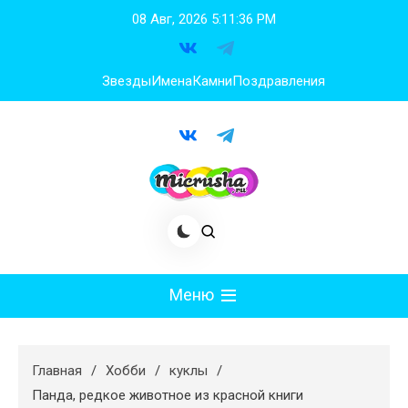
Перейти
08 Авг, 2026
5:11:38 PM
к
содержимому
Звезды
Имена
Камни
Поздравления
Меню
Мода
Главная
Хобби
куклы
Худеем
Панда, редкое животное из красной книги