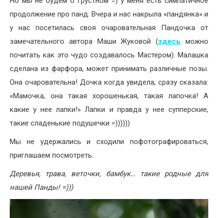
Но мы не будем о грустном =) у меня есть симпатичное
продолжение про панд. Вчера и нас накрыла «пандянка» и
у нас посетилась своя очаровательная Пандочка от
замечательного автора Маши Жуковой (
здесь
можно
почитать как это чудо создавалось Мастером). Малашка
сделана из фарфора, может принимать различные позы.
Она очаровательна! Дочка когда увидела, сразу сказала:
«Мамочка, она такая хорошенькая, такая лапочка! А
какие у нее лапки!» Лапки и правда у нее супперские,
такие сладенькие подушечки =))))))
Мы не удержались и сходили пофотографироваться,
приглашаем посмотреть.
Деревья, трава, веточки, бамбук… такие родные для
нашей Панды! =)))