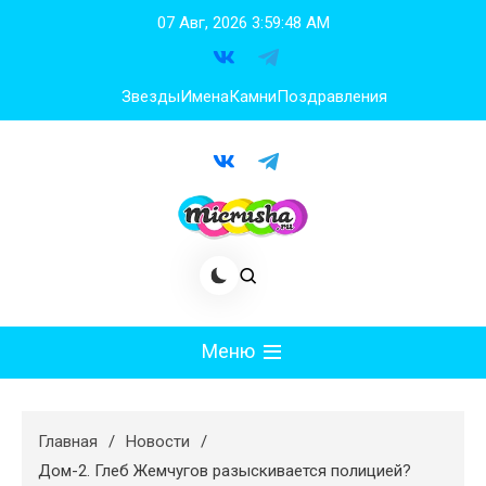
Перейти
07 Авг, 2026
3:59:49 AM
к
содержимому
Звезды
Имена
Камни
Поздравления
Меню
Мода
Главная
Новости
Худеем
Дом-2. Глеб Жемчугов разыскивается полицией?