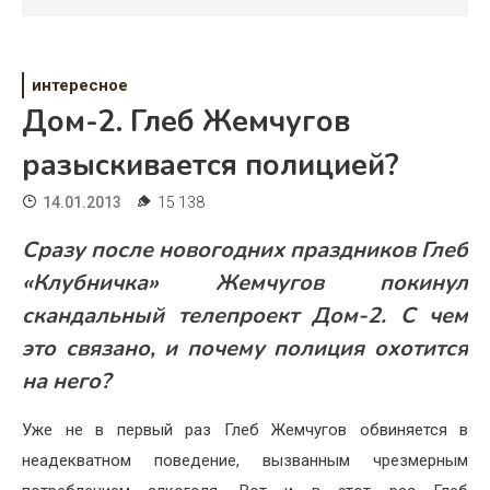
Психология
Дети
интересное
Свадьба
Дом-2. Глеб Жемчугов
Дом
разыскивается полицией?
Жизнь
14.01.2013
15 138
Хобби
Сразу после новогодних праздников Глеб
«Клубничка» Жемчугов покинул
Красота
скандальный телепроект Дом-2. С чем
Недвижимость
это связано, и почему полиция охотится
на него?
Уже не в первый раз Глеб Жемчугов обвиняется в
неадекватном поведение, вызванным чрезмерным