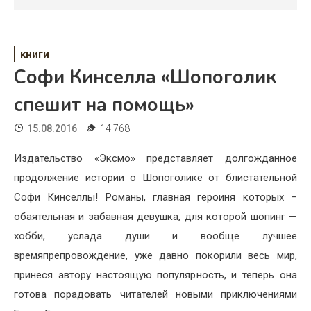
Психология
Дети
книги
Свадьба
Софи Кинселла «Шопоголик
Дом
спешит на помощь»
Жизнь
15.08.2016
14 768
Хобби
Издательство «Эксмо» представляет долгожданное
продолжение истории о Шопоголике от блистательной
Красота
Софи Кинселлы! Романы, главная героиня которых –
Недвижимость
обаятельная и забавная девушка, для которой шопинг —
хобби, услада души и вообще лучшее
времяпрепровождение, уже давно покорили весь мир,
принеся автору настоящую популярность, и теперь она
готова порадовать читателей новыми приключениями