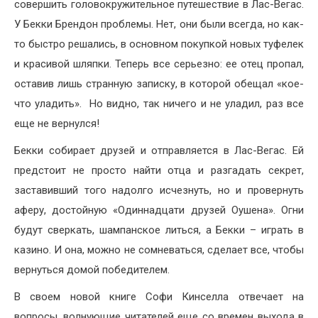
совершить головокружительное путешествие в Лас-Вегас.
У Бекки Брендон проблемы. Нет, они были всегда, но как-
то быстро решались, в основном покупкой новых туфелек
и красивой шляпки. Теперь все серьезно: ее отец пропал,
оставив лишь странную записку, в которой обещал «кое-
что уладить». Но видно, так ничего и не уладил, раз все
еще не вернулся!
Бекки собирает друзей и отправляется в Лас-Вегас. Ей
предстоит не просто найти отца и разгадать секрет,
заставивший того надолго исчезнуть, но и провернуть
аферу, достойную «Одиннадцати друзей Оушена». Огни
будут сверкать, шампанское литься, а Бекки – играть в
казино. И она, можно не сомневаться, сделает все, чтобы
вернуться домой победителем.
В своем новой книге Софи Кинселла отвечает на
вопросы, волнующие читателей еще со времен выхода в