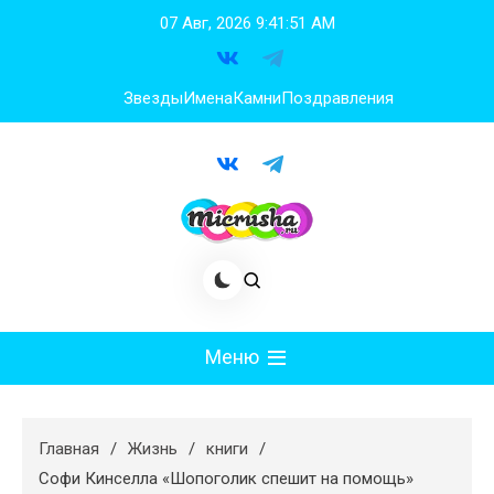
Перейти
07 Авг, 2026
9:41:52 AM
к
содержимому
Звезды
Имена
Камни
Поздравления
Меню
Мода
Главная
Жизнь
книги
Худеем
Софи Кинселла «Шопоголик спешит на помощь»