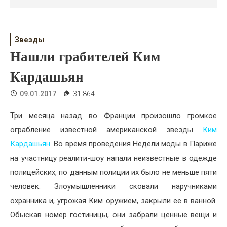
Психология
Дети
Звезды
Свадьба
Нашли грабителей Ким
Дом
Кардашьян
Жизнь
09.01.2017
31 864
Хобби
Три месяца назад во Франции произошло громкое
ограбление известной американской звезды
Ким
Красота
Кардашьян
. Во время проведения Недели моды в Париже
Недвижимость
на участницу реалити-шоу напали неизвестные в одежде
полицейских, по данным полиции их было не меньше пяти
человек. Злоумышленники сковали наручниками
охранника и, угрожая Ким оружием, закрыли ее в ванной.
Обыскав номер гостиницы, они забрали ценные вещи и