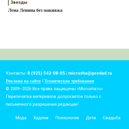
Звезды
Лена Ленина без макияжа
Контакты:
8 (925) 542-08-05 | micrusha@goodad.ru
|
Реклама на сайте
Технические требования
© 2009–2026 Все права защищены «Micrusha.ru»
Перепечатка материалов допускается только с
письменного разрешения редакции!
Мода
Худеем
Психология
Дети
Свадьба