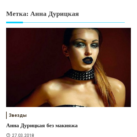
Психология
Метка:
Анна Дурицкая
Дети
Свадьба
Дом
Жизнь
Хобби
Красота
Недвижимость
Звезды
Анна Дурицкая без макияжа
27.03.2018