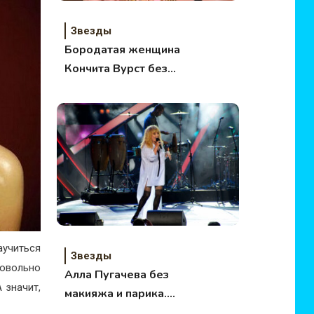
Звезды
Бородатая женщина
Кончита Вурст без
макияжа
аучиться
Звезды
довольно
Алла Пугачева без
 значит,
макияжа и парика.
Фото.