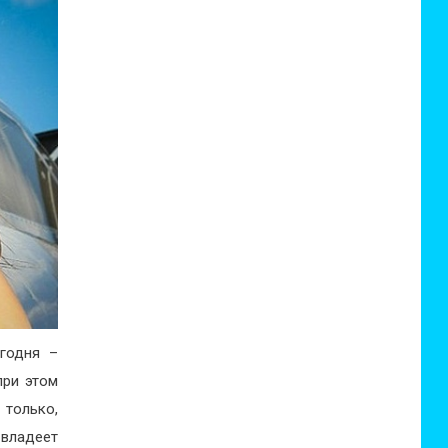
годня –
при этом
 только,
 владеет