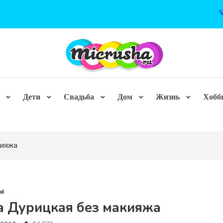
Дети
Свадьба
Дом
Жизнь
Хобб
кияжа
ы
а Дурицкая без макияжа