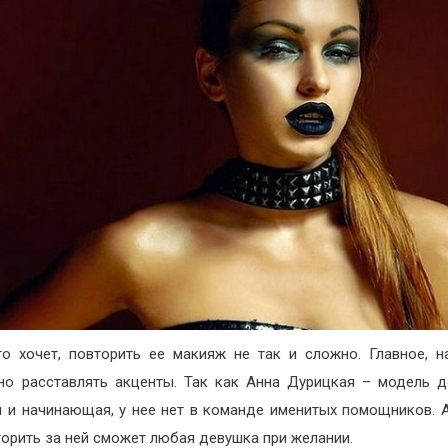
то хочет, повторить ее макияж не так и сложно. Главное, н
но расставлять акценты. Так как Анна Дурицкая – модель 
 и начинающая, у нее нет в команде именитых помощников. А
торить за ней сможет любая девушка при желании.