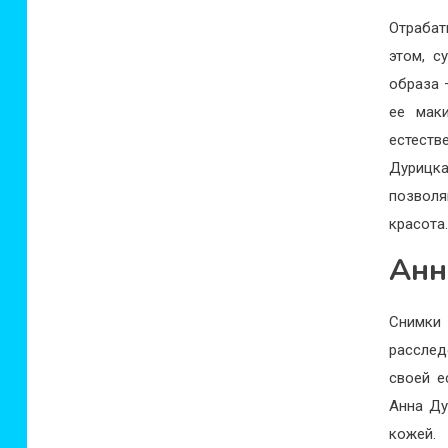
Отрабат
этом, с
образа 
ее мак
естеств
Дурицк
позволя
красота
Анн
Снимки
расслед
своей е
Анна Ду
кожей.