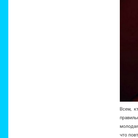
Всем, к
правиль
молодая
что пов