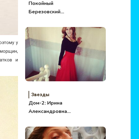
Покойный
Березовский
просился в Россию
оэтому у
 морщин,
татков и
Звезды
Дом-2: Ирина
Александровна
выходит замуж?