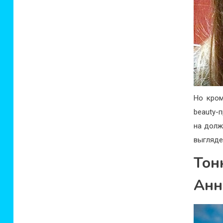
Но кром
beauty-
на должн
выгляде
Тон
Анн