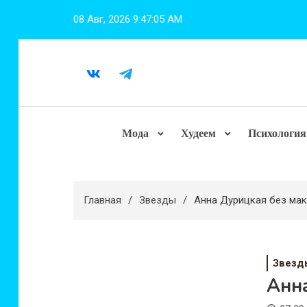
Перейти
08 Авг, 2026
9:47:07 AM
к
содержимому
Мода
Худеем
Психология
Главная
Звезды
Анна Дурицкая без ма
Звезд
Анн