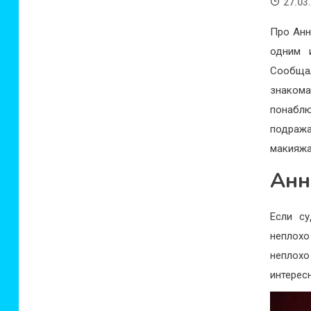
27.03
Про Анн
одним 
Сообщал
знакома
понаблюд
подража
макияжа
Анн
Если с
неплохо
неплохо
интерес