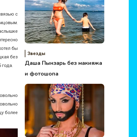
связью с
мцовым.
наслышке
нтересно
 хотел бы
Звезды
цкая без
Даша Пынзарь без макияжа
 года.
и фотошопа
овольно
довольно
цу более