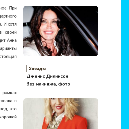
ное. При
дартного
. И хотя
в своей
дит Анна
арианты
астоящая
Звезды
Дженис Дикинсон
без макияжа, фото
 рамках
тавала в
вод, что
 хорошей