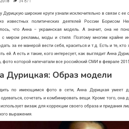
.2018
34 871
у Дурицкую широкие круги узнали исключительно в связи с ее 
из известных политических деятелей России Борисом Не
ось, что Анна – украинская модель. А значит, она не по
 с миром рекламы, моды и стиля. Поэтому многим крайне и
ать за ее манерой вести себя, краситься и т.д. Есть и те, кто
ть ей. А есть и такие, кого интересует, как выглядит Анна Дури
, фото которой напечатали все российский СМИ в феврале 2015
а Дурицкая: Образ модели
удить по имеющимся фото в сети, Анна Дурицкая умеет д
 одеваться, сочетать и комбинировать вещи. Кроме того, она 
 использует визаж для коррекции своего образа и придания ли
ного выражения.