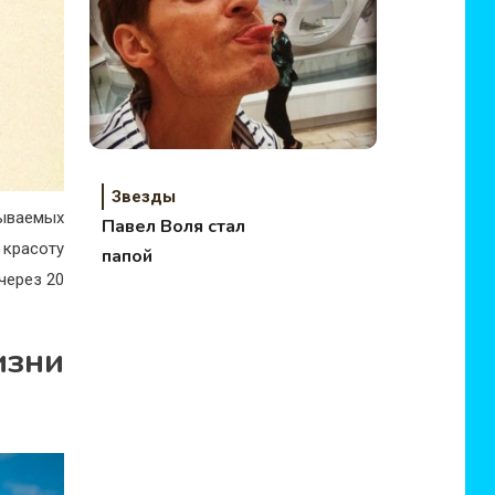
Звезды
зываемых
Павел Воля стал
 красоту
папой
 через 20
изни