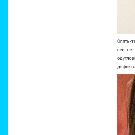
Опять-т
нее нет
одутлов
дефекто