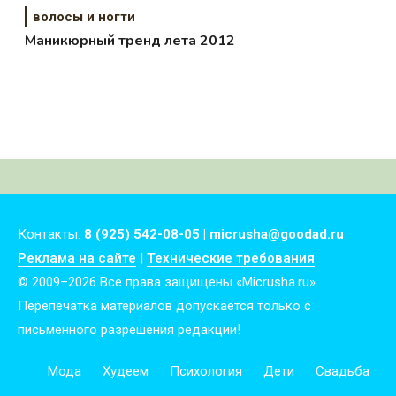
волосы и ногти
Маникюрный тренд лета 2012
Контакты:
8 (925) 542-08-05 | micrusha@goodad.ru
Реклама на сайте
|
Технические требования
© 2009–2026 Все права защищены «Micrusha.ru»
Перепечатка материалов допускается только с
письменного разрешения редакции!
Мода
Худеем
Психология
Дети
Свадьба