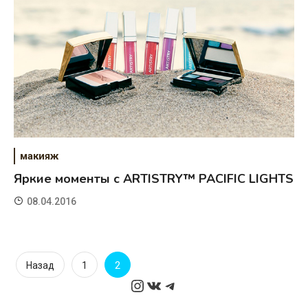
макияж
Яркие моменты с ARTISTRY™ PACIFIC LIGHTS
08.04.2016
Пагинация
2
Назад
1
Instagram
ВКонтакте
Telegram
записей