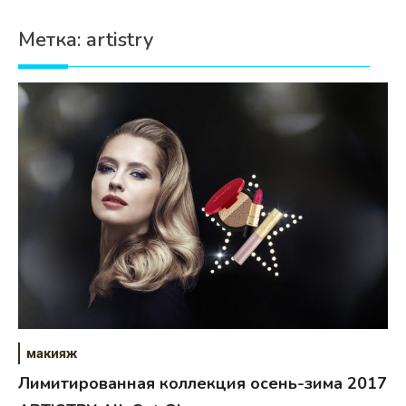
Психология
Метка:
artistry
Дети
Свадьба
Дом
Жизнь
Хобби
Красота
Недвижимость
макияж
Лимитированная коллекция осень-зима 2017