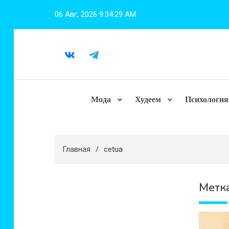
Перейти
06 Авг, 2026
9:34:30 AM
к
содержимому
Мода
Худеем
Психология
Главная
cetua
Метк