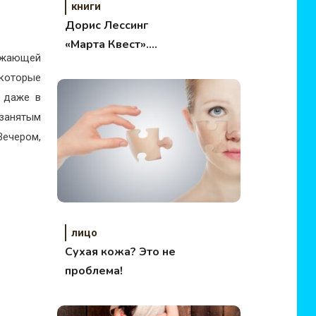
книги
Дорис Лессинг
«Марта Квест».
ружающей
Обзор.
которые
и даже в
 занятым
Вечером,
лицо
Сухая кожа? Это не
проблема!