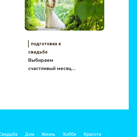
подготовка к
свадьбе
Выбираем
счастливый месяц
для свадьбы
Свадьба
Дом
Жизнь
Хобби
Красота