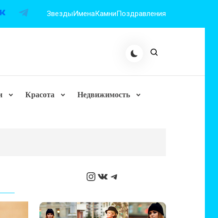
Звезды
Имена
Камни
Поздравления
и
Красота
Недвижимость
Instagram
ВКонтакте
Telegram