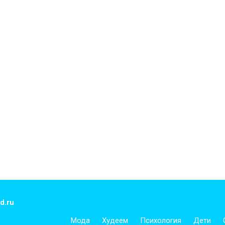
d.ru
Мода
Худеем
Психология
Дети