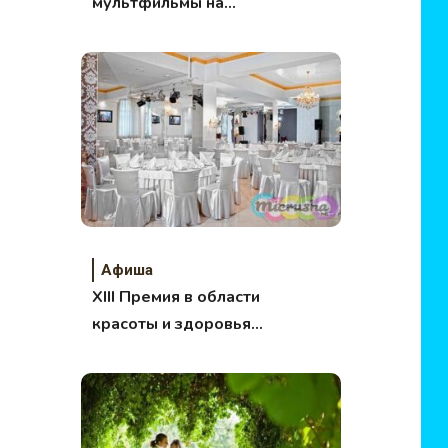
мультфильмы на
английском. ТОП 10
для малышей.
Афиша
XIII Премия в области
красоты и здоровья
«Грация»