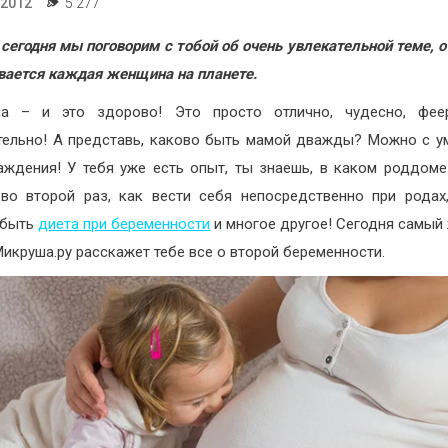
.2012
5 277
 сегодня мы поговорим с тобой об очень увлекательной теме, о
ается каждая женщина на планете.
а – и это здорово! Это просто отлично, чудесно, фее
тельно! А представь, каково быть мамой дважды? Можно с у
аждения! У тебя уже есть опыт, ты знаешь, в каком роддом
во второй раз, как вести себя непосредственно при родах
 быть
диета при беременности
и многое другое! Сегодня самый
Микруша.ру расскажет тебе все о второй беременности.