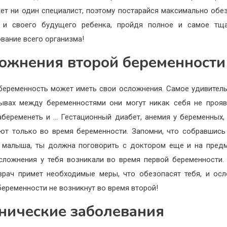
ет ни один специалист, поэтому постарайся максимально обе
, и своего будущего ребенка, пройдя полное и самое тща
вание всего организма!
ожнения второй беременности
беременность может иметь свои осложнения. Самое удивитель
ывах между беременностями они могут никак себя не прояв
абеременеть и … Гестационный диабет, анемия у беременных,
ют только во время беременности. Запомни, что собравшись
 малыша, ты должна поговорить с доктором еще и на предм
сложнения у тебя возникали во время первой беременности.
врач примет необходимые меры, что обезопасят тебя, и ос
беременности не возникнут во время второй!
нические заболевания