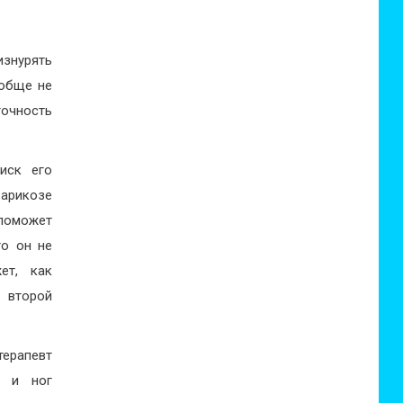
знурять
ообще не
точность
иск его
арикозе
поможет
то он не
ет, как
 второй
терапевт
к и ног