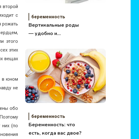
я второй
иходит с
беременность
я рожать
Вертикальные роды
сердцем,
— удобно и
ли этого
безболезненно
сех этих
их вещах
о в юном
равду не
лены обо
беременность
 Поэтому
Беременность: что
 них (по
есть, когда вас двое?
новения