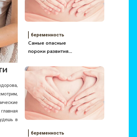
беременность
Самые опасные
пороки развития
плода можно
ти
предотвратить
здорова,
смотрим,
нические
 главная
будешь в
беременность