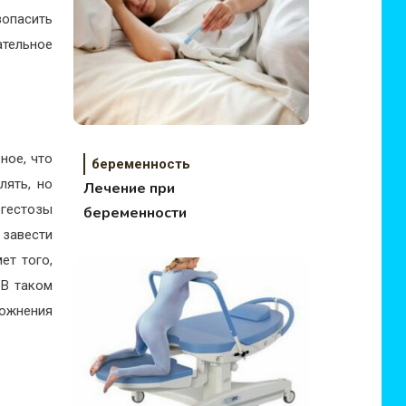
зопасить
тельное
ное, что
беременность
лять, но
Лечение при
 гестозы
беременности
 завести
ет того,
 В таком
ложнения