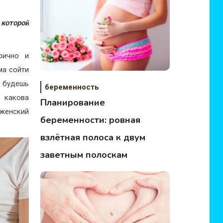
 которой
рично и
ма сойти
е будешь
беременность
, какова
Планирование
 женский
беременности: ровная
взлётная полоса к двум
заветным полоскам