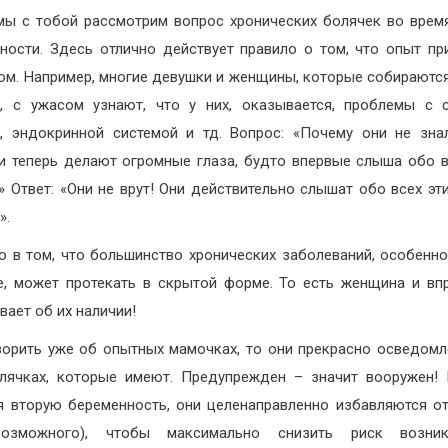
мы с тобой рассмотрим вопрос хронических болячек во врем
ности. Здесь отлично действует правило о том, что опыт пр
ом. Например, многие девушки и женщины, которые собираютс
, с ужасом узнают, что у них, оказывается, проблемы с 
, эндокринной системой и тд. Вопрос: «Почему они не зна
и теперь делают огромные глаза, будто впервые слыша обо в
» Ответ: «Они не врут! Они действительно слышат обо всех эт
».
о в том, что большинство хронических заболеваний, особенн
е, может протекать в скрытой форме. То есть женщина и вп
вает об их наличии!
ворить уже об опытных мамочках, то они прекрасно осведом
лячках, которые имеют. Предупрежден – значит вооружен!
я вторую беременность, они целенаправленно избавляются от
озможного), чтобы максимально снизить риск возник