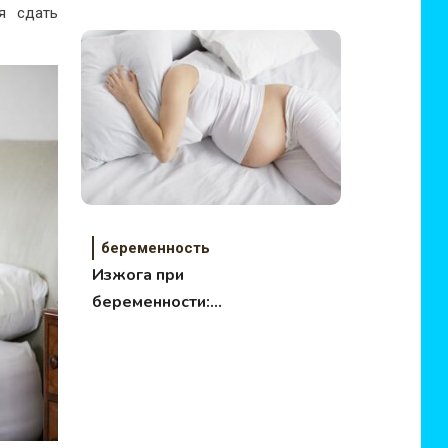
я сдать
беременность
Изжога при
беременности:
выход есть!