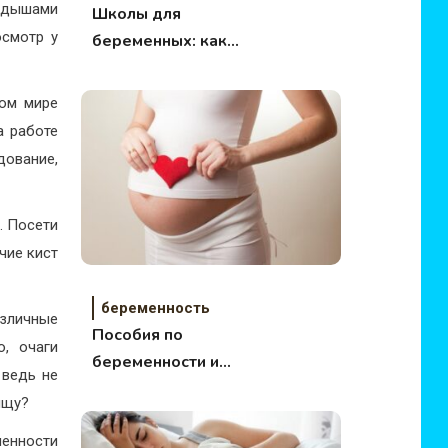
кидышами
Школы для
осмотр у
беременных: как
выбрать?
ном мире
а работе
ование,
. Посети
чие кист
беременность
азличные
Пособия по
о, очаги
беременности и
 ведь не
родам
ищу?
менности