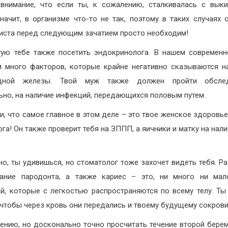
внимание, что если ты, к сожалению, сталкивалась с вы
значит, в организме что-то не так, поэтому в таких случаях 
иста перед следующим зачатием просто необходим!
ую тебе также посетить эндокринолога. В нашем современ
 много факторов, которые крайне негативно сказываются н
дной железы. Твой муж также должен пройти обслед
ьно, на наличие инфекций, передающихся половым путем.
и, что самое главное в этом деле – это твое женское здоровье
ога! Он также проверит тебя на ЗППП, а яичники и матку на нали
о, ты удивишься, но стоматолог тоже захочет видеть тебя. Р
ание пародонта, а также кариес – это, ни много ни мал
й, которые с легкостью распространяются по всему телу. Ты
 чтобы через кровь они передались и твоему будущему сокров
ению, но досконально точно просчитать течение второй бере