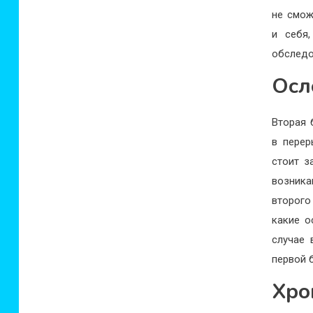
не смож
и себя
обследо
Осл
Вторая 
в перер
стоит з
возника
второго
какие о
случае 
первой 
Хро