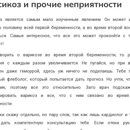
сикоз и прочие неприятности
оз является самым мало изученным явлением. Он может и
 половину всей первой беременности, а во время второй в
ься. Самые интересное, что все это может произойти с 
т!
оворить о варикозе во время второй беременности, то р
ния с каждым разом увеличивается. Не пугайся, но при в
ен даже геморрой, здесь уж ничего не поделаешь. Тебе 
ый флеболог, который попытается дать прогноз. Но учти, ч
ник, поэтому все это относительно. Зато врач подскаж
зировать варикоз и все, что с ним связано во время
ности.
ки скажу отдельно, но пару слов, так как лишь кардиолог и 
 дать компетентную консультацию тебе. Если отеки ру