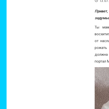
13.07
Привет,
задумыв
Ты мам
восхити
от насл
рожать 
должна
портал 