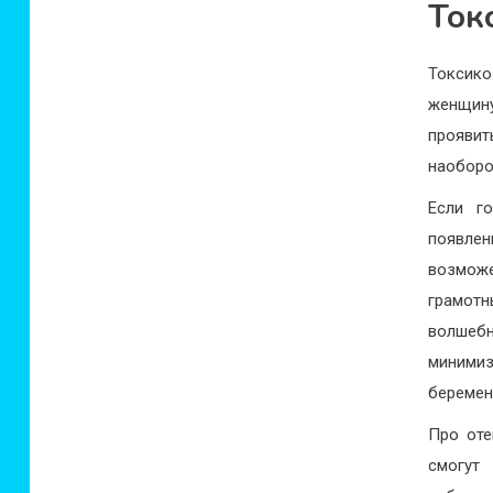
Ток
Токсик
женщину
проявит
наоборо
Если г
появле
возмож
грамотн
волшеб
миними
беремен
Про оте
смогут