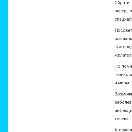
Обрати 
ранее, 
специал
Посовет
слишком
щитови
желател
Но помн
гинекол
и миом.
Возможн
заболев
инфекци
хочешь,
К сожал