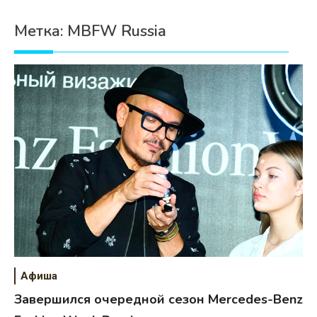
Психология
Метка:
MBFW Russia
Дети
Свадьба
Дом
Жизнь
Хобби
Красота
Недвижимость
Афиша
Завершился очередной сезон Mercedes-Benz